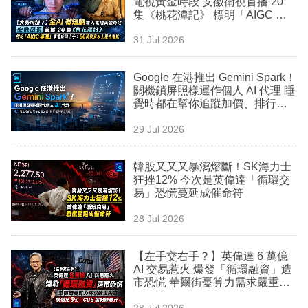
電視黃金時段 安徽衛視首播 20
業
集《桃花潭記》 標明「AIGC 導
演」廣電總局出手：80萬投資以
科
31 Jul 2026
上嚴格審批
技
Google 在港推出 Gemini Spark！
職
關機鎖屏照樣運作個人 AI 代理 睡
覺時都在幫你追蹤加價、排行程
場
與草擬電郵
29 Jul 2026
生
活
韓股又又又暴瀉熔斷！SK海力士
狂挫12% 今次是英偉達「循環交
時
易」恐慌蔓延成催命符
事
28 Jul 2026
專
欄
【左手交右手？】英偉達 6 萬億
AI 交易惹火 爆發「循環融資」造
訂
市恐慌 華爾街憂算力需求嚴重失
真 股價挫 5% CDS 創紀錄急升
閱
28 Jul 2026