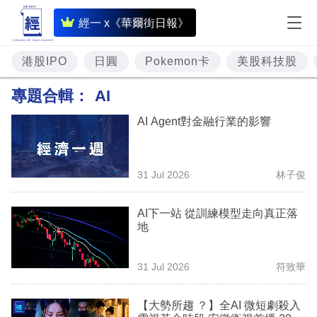
即
經一 x《華爾街日報》
時
財
港股IPO
日圓
Pokemon卡
美股科技股
經
專題合輯：
AI
專
AI Agent對金融行業的影響
題
投
31 Jul 2026
林子俊
資
樓
AI下一站 從訓練模型走向真正落
地
市
理
31 Jul 2026
符致華
財
【大勢所趨 ？】全AI 微短劇殺入
商