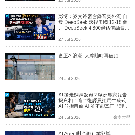
專
區
彭博：梁文鋒密會錄音突外流 自
爆 DeepSeek 落後美國 12-18 個
月 DeepSeek 4,800億估值融資急
煞車
27 Jul 2026
食正AI浪潮 大摩隨時再破頂
24 Jul 2026
AI 搶走翻譯飯碗？歐洲專家報告
揭真相：逾半翻譯員拒用生成式
AI 並指目前 AI 並不能真正「理
解」語言
24 Jul 2026
嶺南大學
AI Agent對金融行業影響