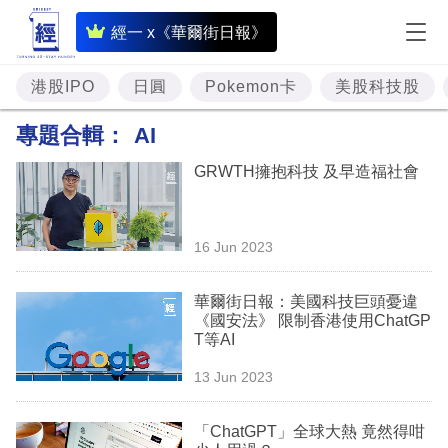
即
經一 x《華爾街日報》
時
財
港股IPO
日圓
Pokemon卡
美股科技股
經
專題合輯：
AI
專
GRWTH擁抱科技 及早造福社會
題
投
16 Jun 2023
資
樓
華爾街日報：美國科技巨頭憂違
《國安法》 限制香港使用ChatGP
市
T等AI
理
13 Jun 2023
財
「ChatGPT」全球大熱 竟然得咁
商