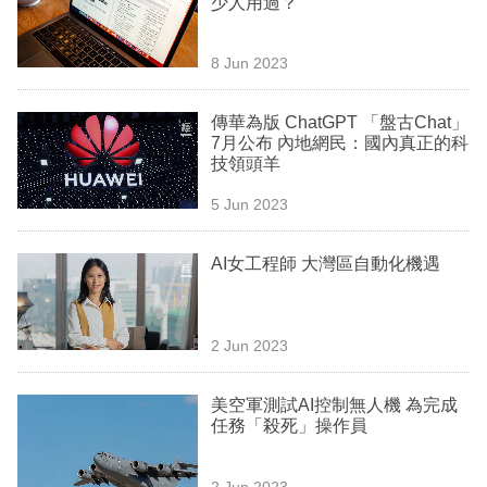
少人用過？
業
科
8 Jun 2023
技
傳華為版 ChatGPT 「盤古Chat」
職
7月公布 內地網民：國內真正的科
技領頭羊
場
5 Jun 2023
生
活
AI女工程師 大灣區自動化機遇
時
事
2 Jun 2023
專
欄
美空軍測試AI控制無人機 為完成
任務「殺死」操作員
訂
閱
2 Jun 2023