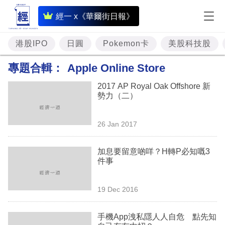
即
經一 x《華爾街日報》
時
財
港股IPO
日圓
Pokemon卡
美股科技股
經
專題合輯：
Apple Online Store
專
2017 AP Royal Oak Offshore 新
題
勢力（二）
投
26 Jan 2017
資
樓
加息要留意啲咩？H轉P必知嘅3
件事
市
理
19 Dec 2016
財
手機App洩私隱人人自危 點先知
商