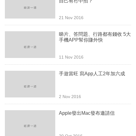
自己有冇中招？
業
科
21 Nov 2016
技
睇片、答問題、行路都有錢收 5大
職
手機APP幫你賺外快
場
11 Nov 2016
生
活
手遊當旺 寫App人工2年加六成
時
事
2 Nov 2016
專
欄
Apple發出Mac發布邀請信
訂
閱
20 Oct 2016