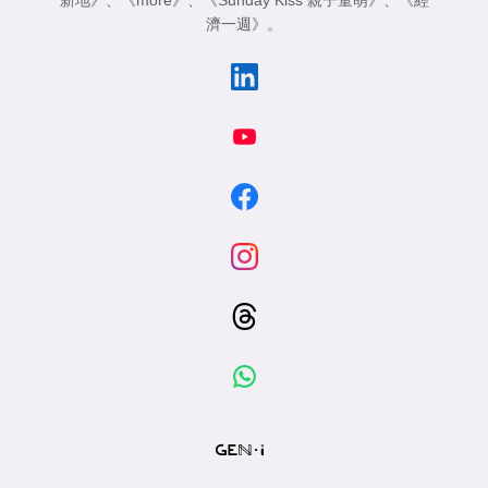
新地》
、
《more》
、
《Sunday Kiss 親子童萌》
、
《經
濟一週》
。