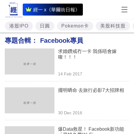
即
經一 x《華爾街日報》
時
財
港股IPO
日圓
Pokemon卡
美股科技股
經
專題合輯：
Facebook專員
專
求婚鑽戒冇一卡 我係唔會嫁
題
㗎！！！
投
14 Feb 2017
資
樓
擺明晒命 去旅行必影7大招牌相
市
理
30 Dec 2016
財
爆Data救星！ Facebook新功能
商