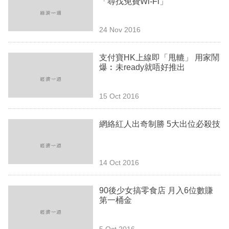
「尋找免費Wi-Fi」
業
科
24 Nov 2016
技
支付寶HK上線即「甩轆」 用家鬧
職
爆︰未ready就唔好推出
場
15 Oct 2016
生
活
網絡紅人出奇制勝 5大出位必殺技
時
事
14 Oct 2016
專
欄
90後​少​女​搞零食店 月入6位數賺
第一桶金
訂
閱
5 Oct 2016