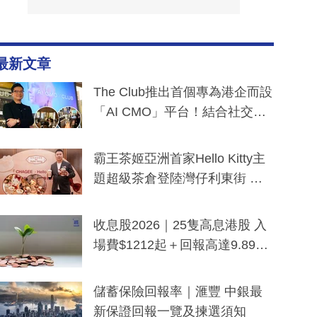
最新文章
The Club推出首個專為港企而設
「AI CMO」平台！結合社交聆
聽與廣東話大模型 助中小企數
分鐘生成「貼地」宣傳短片
霸王茶姬亞洲首家Hello Kitty主
題超級茶倉登陸灣仔利東街 推
出首創「伯爵紅茶色」Hello Kitt
y及香港限定特調系列
收息股2026｜25隻高息港股 入
場費$1212起＋回報高達9.89
厘！持續更新
儲蓄保險回報率｜滙豐 中銀最
新保證回報一覽及揀選須知