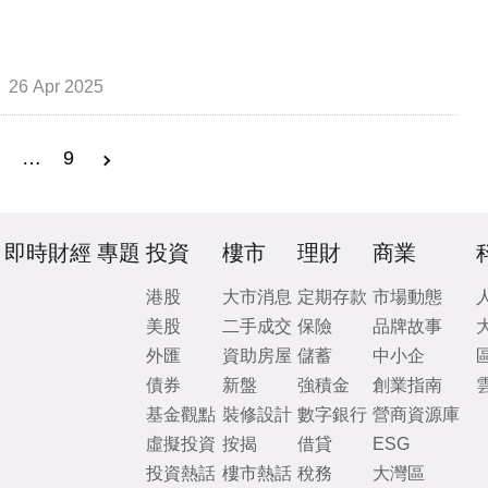
26 Apr 2025
3
…
9
即時財經
專題
投資
樓市
理財
商業
港股
大市消息
定期存款
市場動態
美股
二手成交
保險
品牌故事
外匯
資助房屋
儲蓄
中小企
債券
新盤
強積金
創業指南
基金觀點
裝修設計
數字銀行
營商資源庫
虛擬投資
按揭
借貸
ESG
投資熱話
樓市熱話
稅務
大灣區