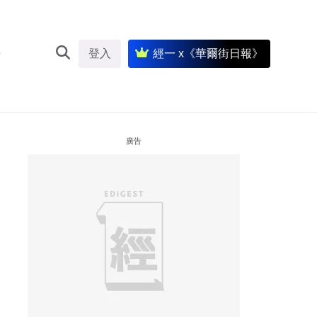
登入
經一 x《華爾街日報》
廣告