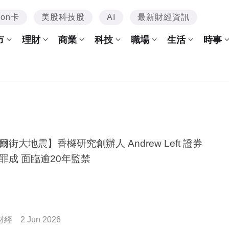
mon卡
美股科技股
AI
最新財經資訊
市
理財
商業
科技
職場
生活
時事
爾街大地震】香櫞研究創辦人 Andrew Left 證券
罪成 面臨逾20年監禁
財經
2 Jun 2026