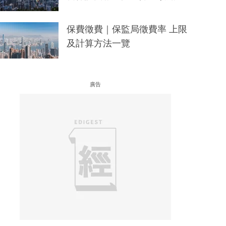
保費徵費｜保監局徵費率 上限
及計算方法一覽
廣告