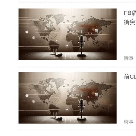
FB
衝突
時事
前C
時事