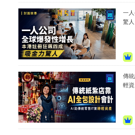
一人
驚人
傳統
輕資