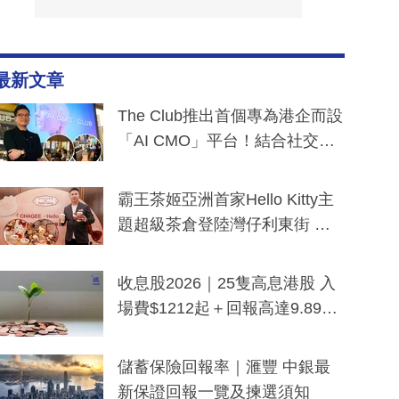
最新文章
The Club推出首個專為港企而設
「AI CMO」平台！結合社交聆
聽與廣東話大模型 助中小企數
分鐘生成「貼地」宣傳短片
霸王茶姬亞洲首家Hello Kitty主
題超級茶倉登陸灣仔利東街 推
出首創「伯爵紅茶色」Hello Kitt
y及香港限定特調系列
收息股2026｜25隻高息港股 入
場費$1212起＋回報高達9.89
厘！持續更新
儲蓄保險回報率｜滙豐 中銀最
新保證回報一覽及揀選須知