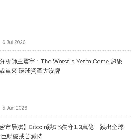
6 Jul 2026
析師王震宇：The Worst is Yet to Come 超級
或重來 環球資產大洗牌
5 Jun 2026
密市暴瀉】Bitcoin跌5%失守1.3萬億！跌出全球
 巨鯨破戒首減持