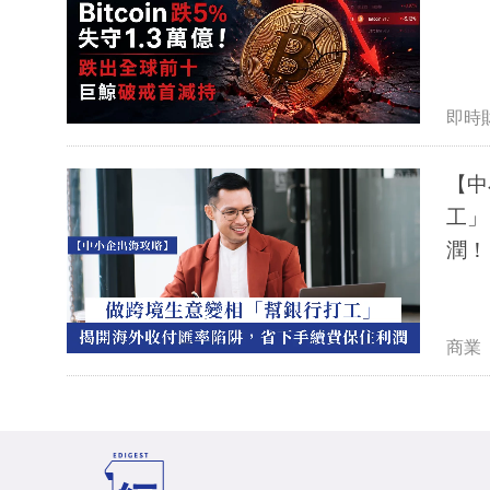
即時
【中
工」
潤！
商業