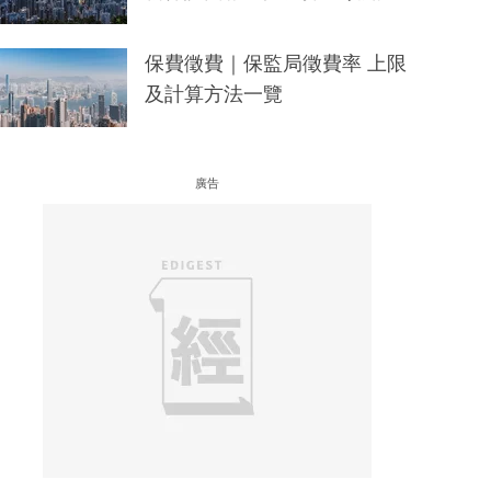
保費徵費｜保監局徵費率 上限
及計算方法一覽
廣告