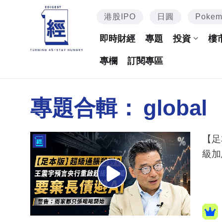
港股IPO
日圓
Poke
即時財經
專題
投資
樓
專欄
訂閱專區
專題合輯：
global
【足