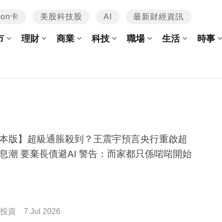
mon卡
美股科技股
AI
最新財經資訊
市
理財
商業
科技
職場
生活
時事
本版】超級通脹殺到？王震宇預言央行重啟超
級加息潮 要棄長債避AI 警告：而家都只係啱啱開始
投資
7 Jul 2026