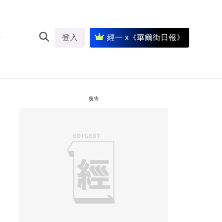
登入
經一 x《華爾街日報》
廣告