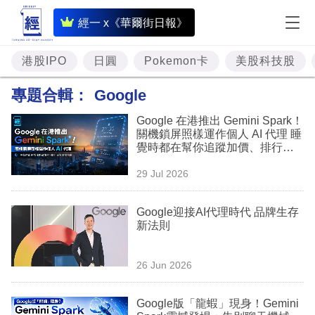
即
經一 x《華爾街日報》
時
財
港股IPO
日圓
Pokemon卡
美股科技股
經
專題合輯：
Google
專
Google 在港推出 Gemini Spark！
題
關機鎖屏照樣運作個人 AI 代理 睡
覺時都在幫你追蹤加價、排行程
投
與草擬電郵
29 Jul 2026
資
樓
Google迎接AI代理時代 品牌生存
新法則
市
理
26 Jun 2026
財
Google版「龍蝦」現身！Gemini
商