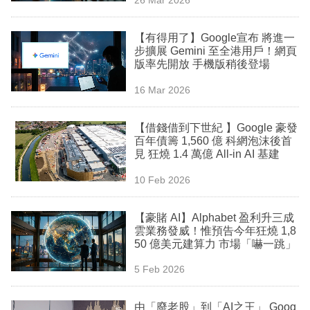
專
區
【有得用了】Google宣布 將進一
步擴展 Gemini 至全港用戶！網頁
版率先開放 手機版稍後登場
16 Mar 2026
【借錢借到下世紀 】Google 豪發
百年債籌 1,560 億 科網泡沫後首
見 狂燒 1.4 萬億 All-in AI 基建
10 Feb 2026
【豪賭 AI】Alphabet 盈利升三成
雲業務發威！惟預告今年狂燒 1,8
50 億美元建算力 市場「嚇一跳」
5 Feb 2026
由「廢老股」到「AI之王」 Goog