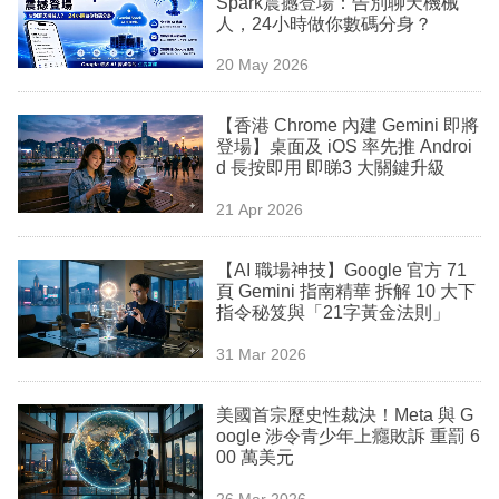
Spark震撼登場：告別聊天機械
業
人，24小時做你數碼分身？
科
20 May 2026
技
【香港 Chrome 內建 Gemini 即將
職
登場】桌面及 iOS 率先推 Androi
d 長按即用 即睇3 大關鍵升級
場
21 Apr 2026
生
活
【AI 職場神技】Google 官方 71
頁 Gemini 指南精華 拆解 10 大下
時
指令秘笈與「21字黃金法則」
事
31 Mar 2026
專
欄
美國首宗歷史性裁決！Meta 與 G
oogle 涉令青少年上癮敗訴 重罰 6
訂
00 萬美元
閱
26 Mar 2026