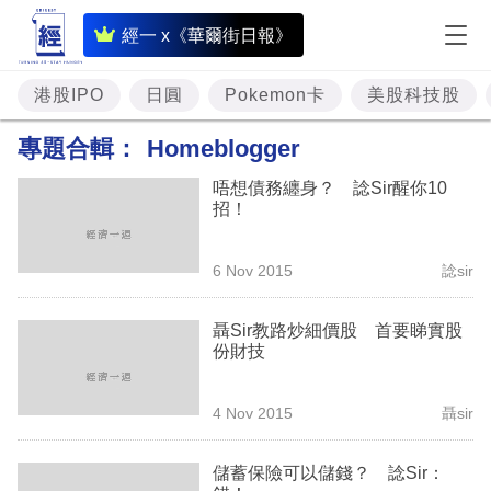
即
經一 x《華爾街日報》
時
財
港股IPO
日圓
Pokemon卡
美股科技股
經
專題合輯：
Homeblogger
專
唔想債務纏身？ 諗Sir醒你10
題
招！
投
6 Nov 2015
諗sir
資
樓
聶Sir教路炒細價股 首要睇實股
份財技
市
理
4 Nov 2015
聶sir
財
儲蓄保險可以儲錢？ 諗Sir：
商