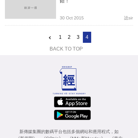
錯！
業
科
30 Oct 2015
諗sir
技
1
2
3
4
職
場
BACK TO TOP
生
活
時
事
專
欄
訂
新傳媒集團的數碼平台包括多個網站和應用程式，如
閱