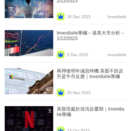
2/12/2023
業
科
26 Dec 2023
Investlahk
技
Investlahk專欄 – 港美大市分析 –
職
1/12/2023
場
5 Dec 2023
Investlahk
生
活
再押後明年減息時機 美股不跌反
升是牛市反應｜Investlahk專欄
時
事
20 Nov 2023
專
欄
美股現處於混沌反覆期｜Investla
hk專欄
訂
閱
23 Oct 2023