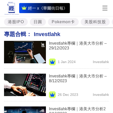
即
經一 x《華爾街日報》
時
財
港股IPO
日圓
Pokemon卡
美股科技股
經
專題合輯：
Investlahk
專
Investlahk專欄｜港美大市分析 –
題
29/12/2023
投
1 Jan 2024
Investlahk
資
樓
Investlahk專欄｜港美大市分析 –
8/12/2023
市
理
26 Dec 2023
Investlahk
財
Investlahk專欄｜港美大市分析2
商