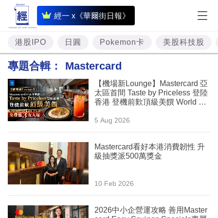
即
經一 x《華爾街日報》
時
財
港股IPO
日圓
Pokemon卡
美股科技股
經
專題合輯：
Mastercard
專
【機場新Lounge】Mastercard 亞
題
太區首間 Taste by Priceless 登陸
香港 登機前歎頂級美饌 World Le
投
gend 卡主無限次免費攜 3 友入場
5 Aug 2026
資
樓
Mastercard看好本港消費韌性 升
級抽獎派500萬獎金
市
理
10 Feb 2026
財
2026中小企營運攻略 善用Master
商