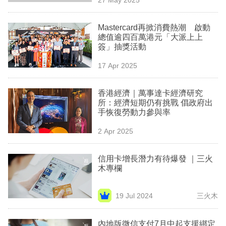
專
區
Mastercard再掀消費熱潮 啟動
總值逾四百萬港元「大派上上
簽」抽獎活動
17 Apr 2025
香港經濟｜萬事達卡經濟研究
所：經濟短期仍有挑戰 倡政府出
手恢復勞動力參與率
2 Apr 2025
信用卡增長潛力有待爆發 ｜三火
木專欄
19 Jul 2024
三火木
內地版微信支付7月中起支援綁定