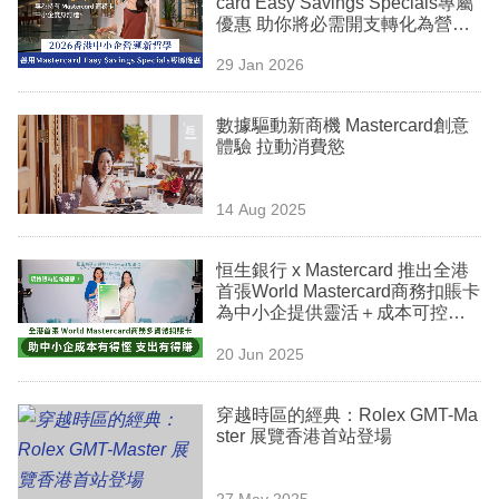
card Easy Savings Specials專屬
業
優惠 助你將必需開支轉化為營運
動力
科
29 Jan 2026
技
數據驅動新商機 Mastercard創意
職
體驗 拉動消費慾
場
14 Aug 2025
生
活
恒生銀行 x Mastercard 推出全港
首張World Mastercard商務扣賬卡
時
為中小企提供靈活＋成本可控＋
事
便捷的電子支付方案 助中小企把
20 Jun 2025
握跨境商機！
專
欄
穿越時區的經典：Rolex GMT-Ma
ster 展覽香港首站登場
訂
閱
27 May 2025