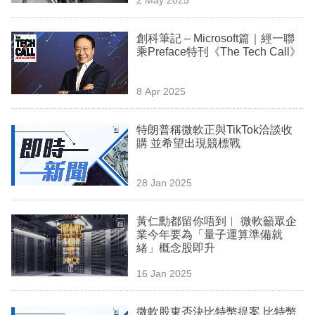
專
區
創科筆記 – Microsoft篇｜經一聯
乘Preface特刊《The Tech Call》
8 Apr 2025
特朗普稱微軟正與TikTok洽談收
購 並希望出現競標戰
28 Jan 2025
黃仁勳都留你唔到︳ 微軟籲眾企
業今年要為「量子運算準備就
緒」概念股即升
16 Jan 2025
微軟股東否決比特幣提案 比特幣