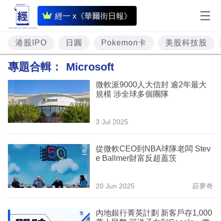
即
經一 x《華爾街日報》
時
財
港股IPO
日圓
Pokemon卡
美股科技股
經
專題合輯：
Microsoft
專
微軟派9000人大信封 逾2年最大
題
規模 涉全球多個團隊
投
3 Jul 2025
資
樓
從微軟CEO到NBA球隊老闆 Stev
e Ballmer財富反超蓋茨
市
理
20 Jun 2025
莊夢奇
財
內地銀行菁英計劃 新客戶存1,000
商