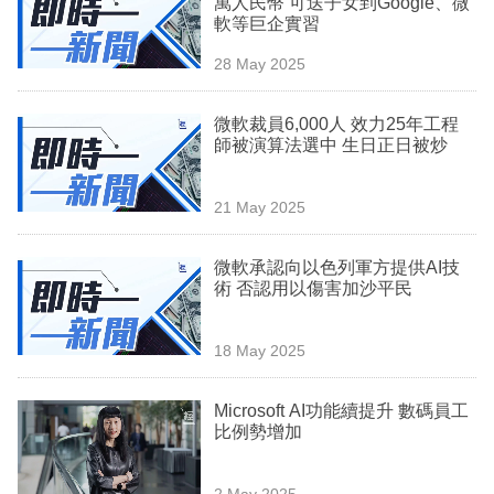
萬人民幣 可送子女到Google、微
業
軟等巨企實習
科
28 May 2025
技
微軟裁員6,000人 效力25年工程
職
師被演算法選中 生日正日被炒
場
21 May 2025
生
活
微軟承認向以色列軍方提供AI技
術 否認用以傷害加沙平民
時
事
18 May 2025
專
欄
Microsoft AI功能續提升 數碼員工
比例勢增加
訂
閱
2 May 2025