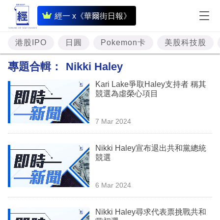
即
經一 x《華爾街日報》
時
財
港股IPO
日圓
Pokemon卡
美股科技股
經
專題合輯：
Nikki Haley
專
Kari Lake爭取Haley支持者 稱其
題
競選為虛榮心項目
投
7 Mar 2024
資
樓
Nikki Haley宣布退出共和黨總統
競選
市
理
6 Mar 2024
財
Nikki Haley尋求代表票挑戰共和
商