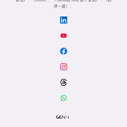
新地》
、
《more》
、
《Sunday Kiss 親子童萌》
、
《經
濟一週》
。