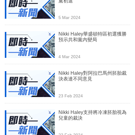
黨初選
業
科
5 Mar 2024
技
Nikki Haley華盛頓特區初選獲勝
職
預示共和黨內變局
場
4 Mar 2024
生
活
Nikki Haley對阿拉巴馬州胚胎裁
決表達不同意見
時
事
23 Feb 2024
專
欄
Nikki Haley支持將冷凍胚胎視為
兒童的裁決
訂
閱
22 Feb 2024