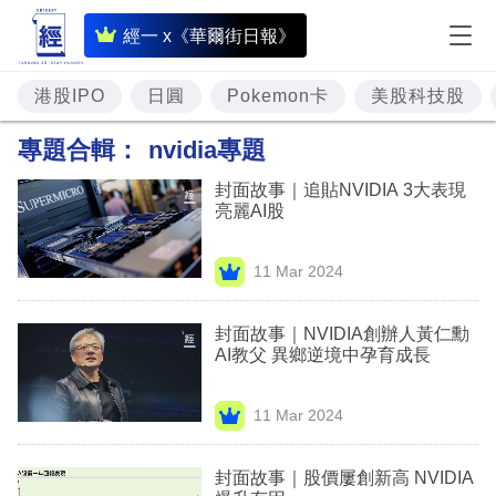
即
經一 x《華爾街日報》
時
財
港股IPO
日圓
Pokemon卡
美股科技股
經
專題合輯：
nvidia專題
專
封面故事｜追貼NVIDIA 3大表現
題
亮麗AI股
投
11 Mar 2024
資
樓
封面故事｜NVIDIA創辦人黃仁勳
AI教父 異鄉逆境中孕育成長
市
理
11 Mar 2024
財
封面故事｜股價屢創新高 NVIDIA
商