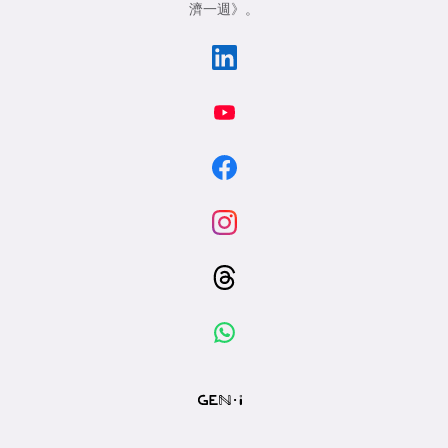
濟一週》
。
專
區