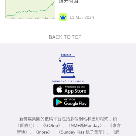
爆升有因
業
科
11 Mar 2024
技
BACK TO TOP
職
場
生
活
時
事
專
欄
新傳媒集團的數碼平台包括多個網站和應用程式，如
訂
《新假期》
、
《GOtrip》
、
《NM+新Monday》
、
《東方
閱
新地》
、
《more》
、
《Sunday Kiss 親子童萌》
、
《經