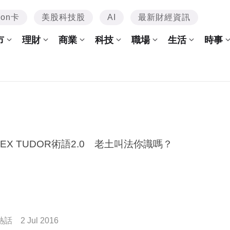
mon卡
美股科技股
AI
最新財經資訊
市
理財
商業
科技
職場
生活
時事
LEX TUDOR術語2.0 老土叫法你識嗎？
熱話
2 Jul 2016