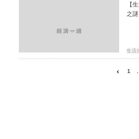
【生
之謎
生活
1