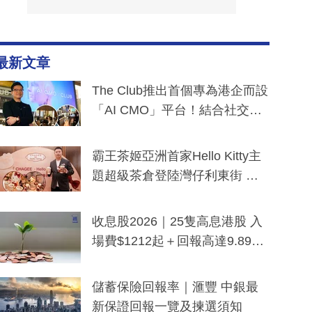
最新文章
The Club推出首個專為港企而設
「AI CMO」平台！結合社交聆
聽與廣東話大模型 助中小企數
分鐘生成「貼地」宣傳短片
霸王茶姬亞洲首家Hello Kitty主
題超級茶倉登陸灣仔利東街 推
出首創「伯爵紅茶色」Hello Kitt
y及香港限定特調系列
收息股2026｜25隻高息港股 入
場費$1212起＋回報高達9.89
厘！持續更新
儲蓄保險回報率｜滙豐 中銀最
新保證回報一覽及揀選須知