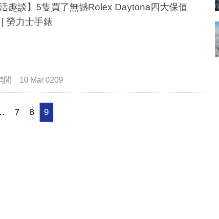
活趣談】5隻買了無憾Rolex Daytona四大保值
 | 勞力士手錶
消閒
10 Mar 0209
…
7
8
9