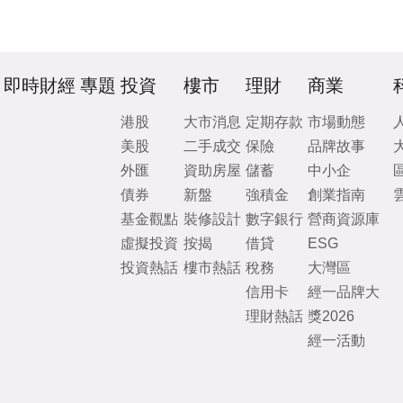
即時財經
專題
投資
樓市
理財
商業
港股
大市消息
定期存款
市場動態
美股
二手成交
保險
品牌故事
外匯
資助房屋
儲蓄
中小企
債券
新盤
強積金
創業指南
基金觀點
裝修設計
數字銀行
營商資源庫
虛擬投資
按揭
借貸
ESG
投資熱話
樓市熱話
稅務
大灣區
信用卡
經一品牌大
理財熱話
獎2026
經一活動