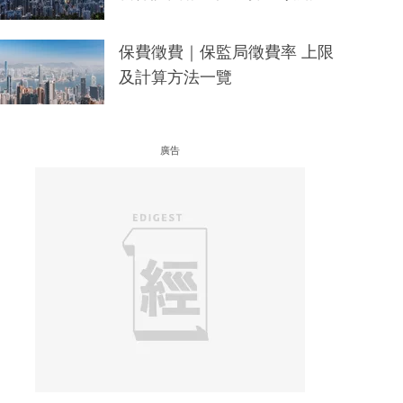
保費徵費｜保監局徵費率 上限
及計算方法一覽
廣告