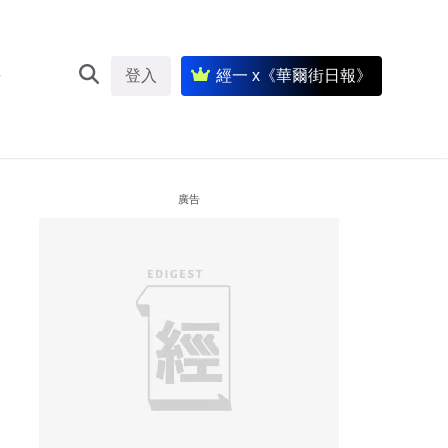
登入
經一 x《華爾街日報》
廣告