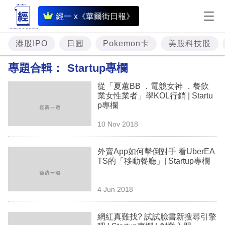
即
經一 x《華爾街日報》
時
財
港股IPO
日圓
Pokemon卡
美股科技股
經
專題合輯：
Startup專欄
專
從「夏蕙BB ．電競女神 ．餐飲
題
業女性業者」學KOL行銷 | Startu
p專欄
投
10 Nov 2018
資
樓
外賣App如何擊倒對手 看UberEA
TS的「移動餐廳」| Startup專欄
市
理
4 Jun 2018
財
網紅真難找? 試試臉書新搜尋引擎
商