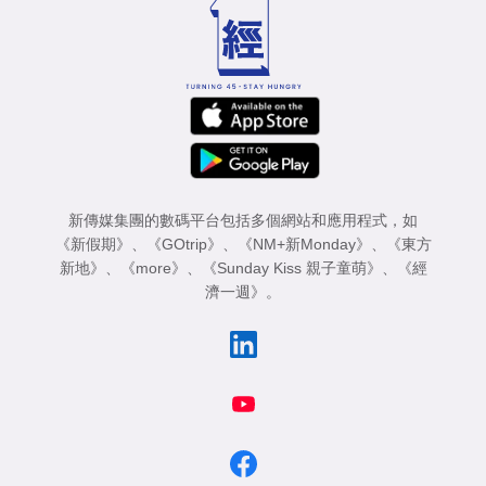
專
區
新傳媒集團的數碼平台包括多個網站和應用程式，如
《新假期》
、
《GOtrip》
、
《NM+新Monday》
、
《東方
新地》
、
《more》
、
《Sunday Kiss 親子童萌》
、
《經
濟一週》
。