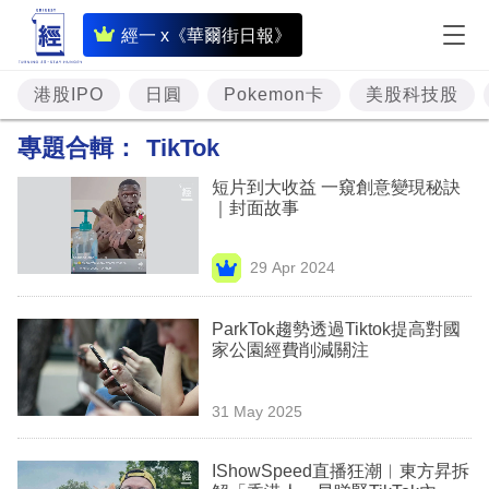
即
經一 x《華爾街日報》
時
財
港股IPO
日圓
Pokemon卡
美股科技股
經
專題合輯：
TikTok
專
短片到大收益 一窺創意變現秘訣
題
｜封面故事
投
29 Apr 2024
資
樓
ParkTok趨勢透過Tiktok提高對國
家公園經費削減關注
市
理
31 May 2025
財
IShowSpeed直播狂潮︳東方昇拆
商