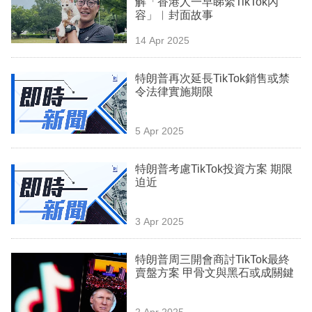
解「香港人一早睇緊TikTok內
業
容」︳封面故事
科
14 Apr 2025
技
特朗普再次延長TikTok銷售或禁
職
令法律實施期限
場
5 Apr 2025
生
活
特朗普考慮TikTok投資方案 期限
迫近
時
事
3 Apr 2025
專
欄
特朗普周三開會商討TikTok最終
賣盤方案 甲骨文與黑石或成關鍵
訂
閱
2 Apr 2025