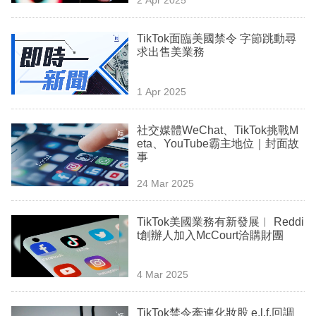
專
區
TikTok面臨美國禁令 字節跳動尋
求出售美業務
1 Apr 2025
社交媒體WeChat、TikTok挑戰M
eta、YouTube霸主地位｜封面故
事
24 Mar 2025
TikTok美國業務有新發展︳ Reddi
t創辦人加入McCourt洽購財團
4 Mar 2025
TikTok禁令牽連化妝股 e.l.f.回調