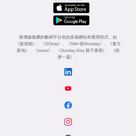
新傳媒集團的數碼平台包括多個網站和應用程式，如
《新假期》
、
《GOtrip》
、
《NM+新Monday》
、
《東方
新地》
、
《more》
、
《Sunday Kiss 親子童萌》
、
《經
濟一週》
。