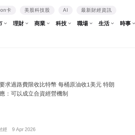
mon卡
美股科技股
AI
最新財經資訊
市
理財
商業
科技
職場
生活
時事
要求過路費限收比特幣 每桶原油收1美元 特朗
應：可以成立合資經營機制
財經
9 Apr 2026