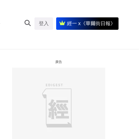
登入
經一 x《華爾街日報》
廣告