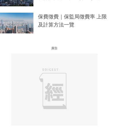
保費徵費｜保監局徵費率 上限
及計算方法一覽
廣告