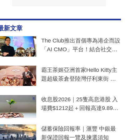
最新文章
The Club推出首個專為港企而設
「AI CMO」平台！結合社交聆
聽與廣東話大模型 助中小企數
分鐘生成「貼地」宣傳短片
霸王茶姬亞洲首家Hello Kitty主
題超級茶倉登陸灣仔利東街 推
出首創「伯爵紅茶色」Hello Kitt
y及香港限定特調系列
收息股2026｜25隻高息港股 入
場費$1212起＋回報高達9.89
厘！持續更新
儲蓄保險回報率｜滙豐 中銀最
新保證回報一覽及揀選須知