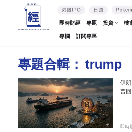
港股IPO
日圓
Poke
即時財經
專題
投資
樓
專欄
訂閱專區
專題合輯：
trump
伊朗
普回
即時