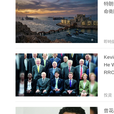
特朗
命衛
即時
Kevi
He W
RRO
投資
曾花