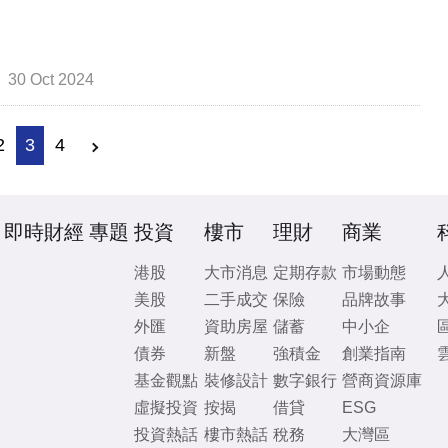
30 Oct 2024
2
3
4
即時財經
專題
投資
樓市
理財
商業
港股
大市消息
定期存款
市場動態
美股
二手成交
保險
品牌故事
外匯
資助房屋
儲蓄
中小企
債券
新盤
強積金
創業指南
基金觀點
裝修設計
數字銀行
營商資源庫
虛擬投資
按揭
借貸
ESG
投資熱話
樓市熱話
稅務
大灣區