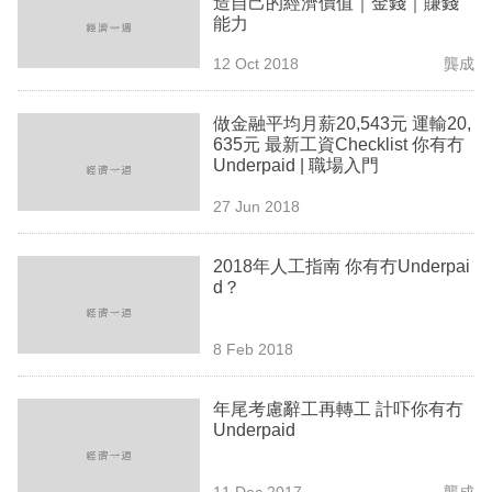
造自己的經濟價值｜金錢｜賺錢
業
能力
科
12 Oct 2018
龔成
技
做金融平均月薪20,543元 運輸20,
職
635元 最新工資Checklist 你有冇
Underpaid | 職場入門
場
27 Jun 2018
生
活
2018年人工指南 你有冇Underpai
d？
時
事
8 Feb 2018
專
欄
年尾考慮辭工再轉工 計吓你有冇
Underpaid
訂
閱
11 Dec 2017
龔成