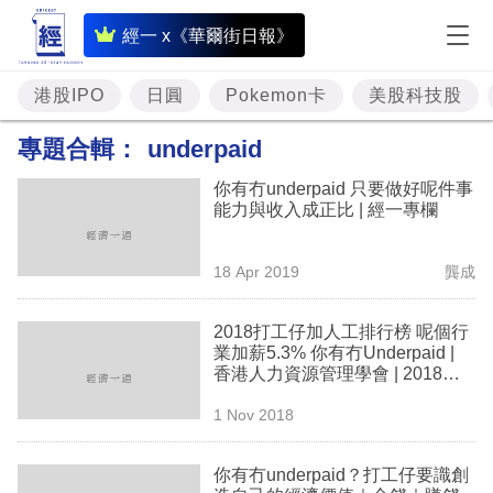
即
經一 x《華爾街日報》
時
財
港股IPO
日圓
Pokemon卡
美股科技股
經
專題合輯：
underpaid
專
你有冇underpaid 只要做好呢件事
題
能力與收入成正比 | 經一專欄
投
18 Apr 2019
龔成
資
樓
2018打工仔加人工排行榜 呢個行
業加薪5.3% 你有冇Underpaid |
市
香港人力資源管理學會 | 2018年
薪酬趨勢調查
理
1 Nov 2018
財
你有冇underpaid？打工仔要識創
商