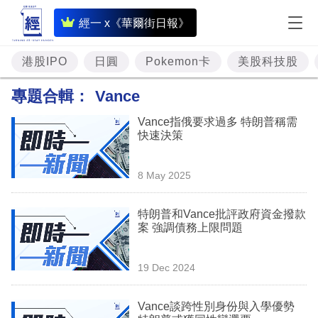
即
經一 x《華爾街日報》
時
財
港股IPO
日圓
Pokemon卡
美股科技股
經
專題合輯：
Vance
專
Vance指俄要求過多 特朗普稱需
題
快速決策
投
8 May 2025
資
樓
特朗普和Vance批評政府資金撥款
案 強調債務上限問題
市
理
19 Dec 2024
財
Vance談跨性別身份與入學優勢
商