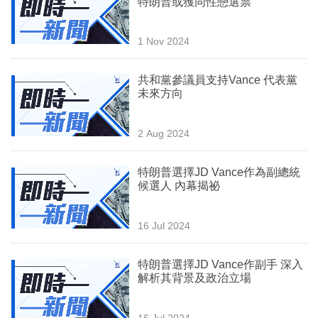
特朗普或獲同性戀選票
業
科
1 Nov 2024
技
共和黨參議員支持Vance 代表黨
職
未來方向
場
2 Aug 2024
生
活
特朗普選擇JD Vance作為副總統
候選人 內幕揭祕
時
事
16 Jul 2024
專
欄
特朗普選擇JD Vance作副手 深入
解析其背景及政治立場
訂
閱
16 Jul 2024