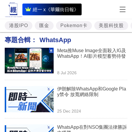
即
經一 x《華爾街日報》
時
財
港股IPO
匯金
Pokemon卡
美股科技股
經
專題合輯：
WhatsApp
專
Meta推Muse Image全面殺入IG及
題
WhatsApp！AI影片模型蓄勢待發
投
8 Jul 2026
資
樓
伊朗解除WhatsApp和Google Pla
y禁令 放寬網絡限制
市
理
25 Dec 2024
財
WhatsApp在對NSO集團法律勝訴
商