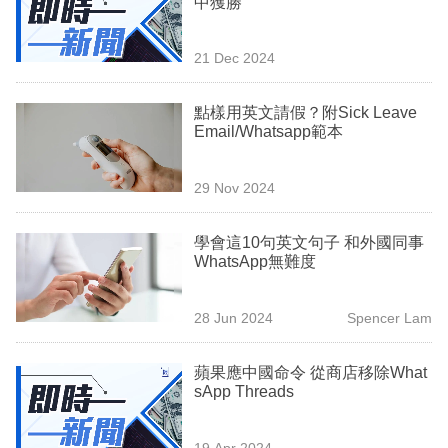
中獲勝
業
科
21 Dec 2024
技
點樣用英文請假？附Sick Leave
職
Email/Whatsapp範本
場
29 Nov 2024
生
活
學會這10句英文句子 和外國同事
WhatsApp無難度
時
事
28 Jun 2024
Spencer Lam
專
欄
蘋果應中國命令 從商店移除What
sApp Threads
訂
閱
19 Apr 2024