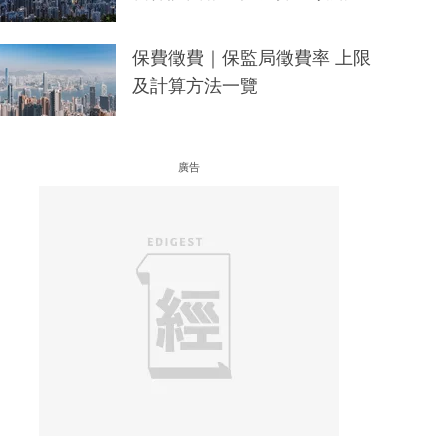
保費徵費｜保監局徵費率 上限
及計算方法一覽
廣告