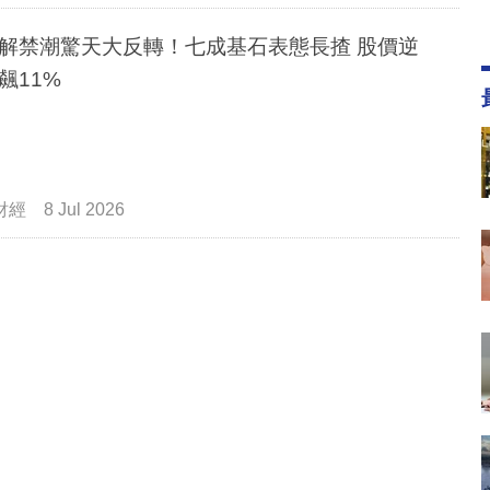
解禁潮驚天大反轉！七成基石表態長揸 股價逆
飆11%
財經
8 Jul 2026