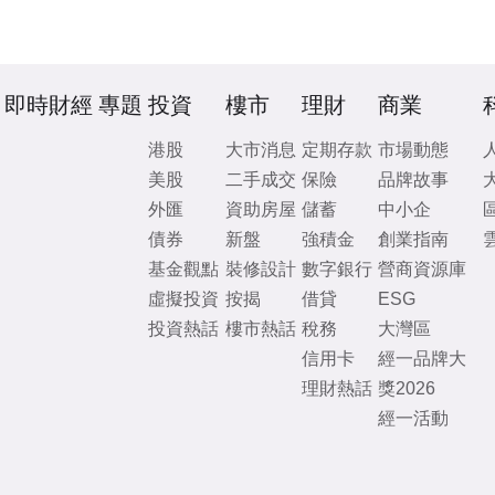
即時財經
專題
投資
樓市
理財
商業
港股
大市消息
定期存款
市場動態
美股
二手成交
保險
品牌故事
外匯
資助房屋
儲蓄
中小企
債券
新盤
強積金
創業指南
基金觀點
裝修設計
數字銀行
營商資源庫
虛擬投資
按揭
借貸
ESG
投資熱話
樓市熱話
稅務
大灣區
信用卡
經一品牌大
理財熱話
獎2026
經一活動