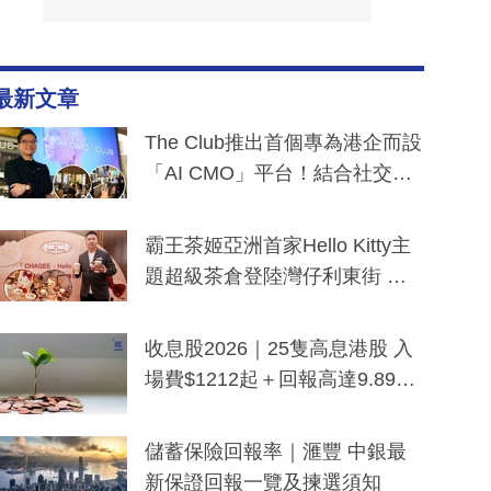
最新文章
The Club推出首個專為港企而設
「AI CMO」平台！結合社交聆
聽與廣東話大模型 助中小企數
分鐘生成「貼地」宣傳短片
霸王茶姬亞洲首家Hello Kitty主
題超級茶倉登陸灣仔利東街 推
出首創「伯爵紅茶色」Hello Kitt
y及香港限定特調系列
收息股2026｜25隻高息港股 入
場費$1212起＋回報高達9.89
厘！持續更新
儲蓄保險回報率｜滙豐 中銀最
新保證回報一覽及揀選須知