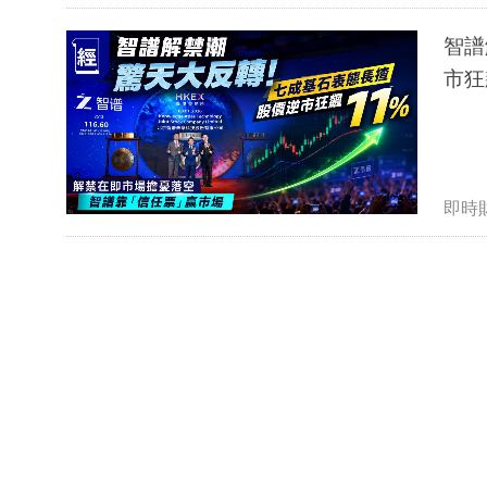
智譜
市狂
即時