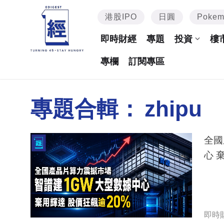
港股IPO
日圓
Poke
即時財經
專題
投資
樓
專欄
訂閱專區
專題合輯：
zhipu
全國
心 
即時