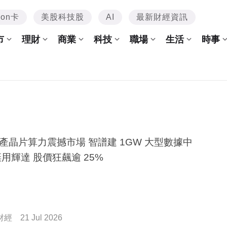
mon卡
美股科技股
AI
最新財經資訊
市
理財
商業
科技
職場
生活
時事
產晶片算力震撼市場 智譜建 1GW 大型數據中
棄用輝達 股價狂飆逾 25%
財經
21 Jul 2026