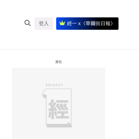
登入
經一 x《華爾街日報》
廣告