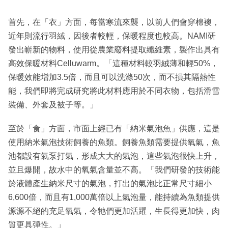
首先，在「衣」方面，每當寒流來襲，以前人們會穿棉襖，
近年則流行羽絨，因後者較輕，保暖程度也較高。NAMI研
發出嶄新的物料，使用從農業廢料提取纖維素，製作出具有
高效保暖材料Celluwarm。「這種材料較羽絨薄和輕50%，
保暖效能增加3.5倍，而且可以洗滌50次，而不損其隔熱性
能，我們即將完成研究將此材料應用於不同衣物，包括滑雪
裝備、外套及被子等。」
至於「食」方面，市面上經已有「納米氣泡魚」供應，這是
使用納米氣泡技術飼養的魚類。飼養魚類需要提供氧氣，魚
池都設有氣泵打氣，形成大大的氣泡，這些氣泡很快上升，
並且爆開，故水中的氧氣含量並不高。「我們研發的技術能
於液體產生納米尺寸的氣泡，打出的氣泡比正常尺寸細小
6,600倍，而且有1,000萬倍以上氣泡量，能持續為魚類提供
源源不絕的充足氧氣，令牠們更加活躍，生長得更加快，肉
質更具彈性。」