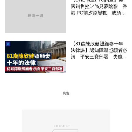
國銷售挫14%見蒙陰影 香
港IPO前夕添變數 或須付
鉅額罰款
【81歲陳欣健照顧妻十年
法律課】認知障礙照顧者必
讀 平安三寶部署 失能前
錯過就補簽不
廣告