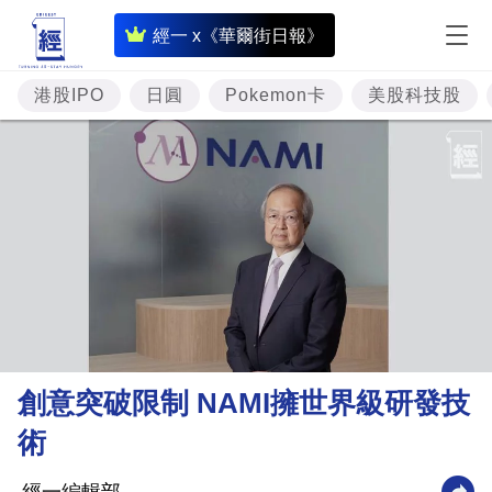
即
經一 x《華爾街日報》
時
財
港股IPO
日圓
Pokemon卡
美股科技股
經
專
題
投
資
樓
市
理
創意突破限制 NAMI擁世界級研發技
財
術
商
業