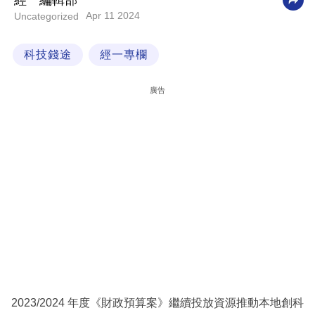
經一編輯部
Apr 11 2024
Uncategorized
科
技
科技錢途
經一專欄
職
場
廣告
生
活
時
事
專
欄
訂
閱
專
2023/2024 年度《財政預算案》繼續投放資源推動本地創科
區