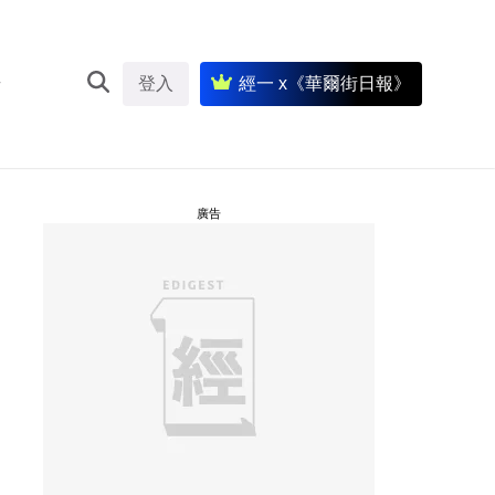
登入
經一 x《華爾街日報》
廣告