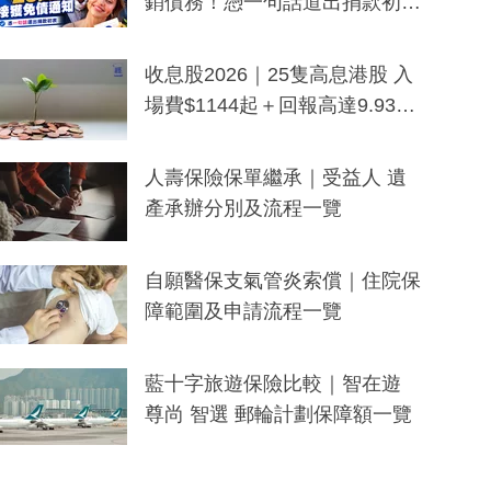
銷債務！憑一句話道出捐款初
衷：加州26萬人接獲免債通知、
一度被誤當詐騙手段
收息股2026｜25隻高息港股 入
場費$1144起＋回報高達9.93
厘！持續更新
人壽保險保單繼承｜受益人 遺
產承辦分別及流程一覽
自願醫保支氣管炎索償｜住院保
障範圍及申請流程一覽
藍十字旅遊保險比較｜智在遊
尊尚 智選 郵輪計劃保障額一覽