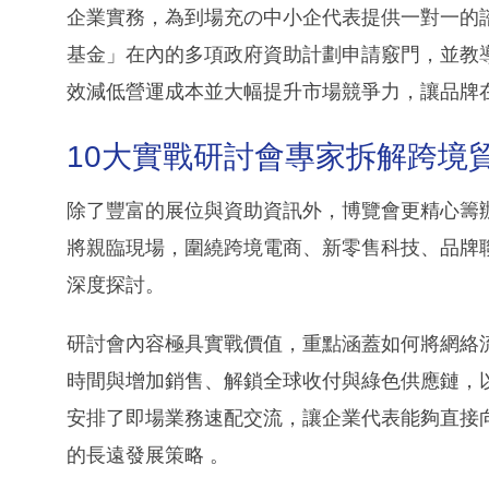
企業實務，為到場充の中小企代表提供一對一的諮
基金」在內的多項政府資助計劃申請竅門，並教
效減低營運成本並大幅提升市場競爭力，讓品牌
10大實戰研討會專家拆解跨境
除了豐富的展位與資助資訊外，博覽會更精心籌辦
將親臨現場，圍繞跨境電商、新零售科技、品牌聯
深度探討。
研討會內容極具實戰價值，重點涵蓋如何將網絡流
時間與增加銷售、解鎖全球收付與綠色供應鏈，
安排了即場業務速配交流，讓企業代表能夠直接
的長遠發展策略 。