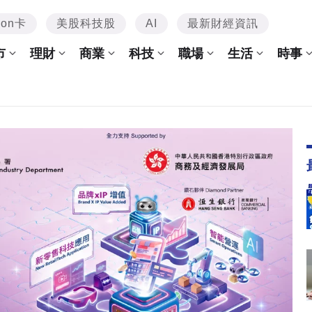
mon卡
美股科技股
AI
最新財經資訊
市
理財
商業
科技
職場
生活
時事