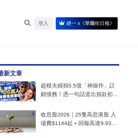
登入
經一 x《華爾街日報》
最新文章
超模夫婦捐5.5億「神操作」註
銷債務！憑一句話道出捐款初
衷：加州26萬人接獲免債通知、
一度被誤當詐騙手段
收息股2026｜25隻高息港股 入
場費$1144起＋回報高達9.93
厘！持續更新