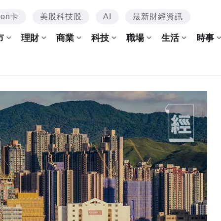
mon卡
美股科技股
AI
最新財經資訊
市
理財
商業
科技
職場
生活
時事