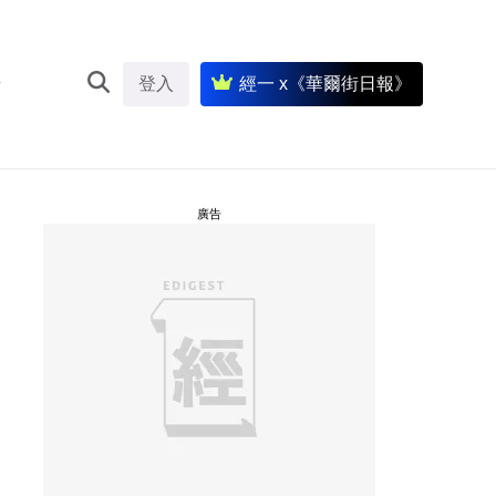
登入
經一 x《華爾街日報》
廣告