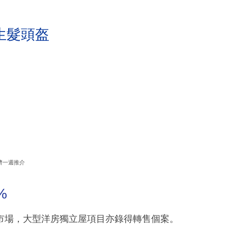
生髮頭盔
濟一週推介
%
市場，大型洋房獨立屋項目亦錄得轉售個案。