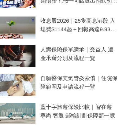
銷債務！憑一句話道出捐款初
衷：加州26萬人接獲免債通知、
一度被誤當詐騙手段
收息股2026｜25隻高息港股 入
場費$1144起＋回報高達9.93
厘！持續更新
人壽保險保單繼承｜受益人 遺
產承辦分別及流程一覽
自願醫保支氣管炎索償｜住院保
障範圍及申請流程一覽
藍十字旅遊保險比較｜智在遊
尊尚 智選 郵輪計劃保障額一覽