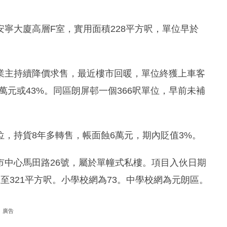
寧大廈高層F室，實用面積228平方呎，單位早於
業主持續降價求售，最近樓市回暖，單位終獲上車客
0萬元或43%。同區朗屏邨一個366呎單位，早前未補
單位，持貨8年多轉售，帳面蝕6萬元，期內貶值3%。
市中心馬田路26號，屬於單幢式私樓。項目入伙日期
8呎至321平方呎。小學校網為73。中學校網為元朗區。
廣告