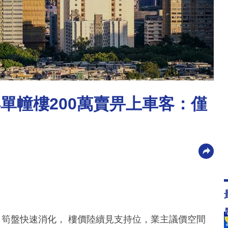
單幢樓200萬賣畀上車客：僅
，筍盤快速消化， 樓價陸續見支持位，業主議價空間