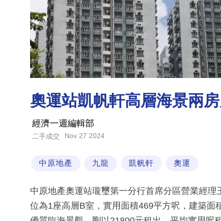
奧運站凱帆軒高層海景兩房戶
經濟一週編輯部
Nov 27 2024
二手成交
中原地產
九龍
凱帆軒
奧運
中原地產奧運站瓏璽第一分行首席分區營業經理
位為1座高層B室，實用面積469平方呎，建築面
優質臨海景觀，剛以21800元租出，平均實用呎租