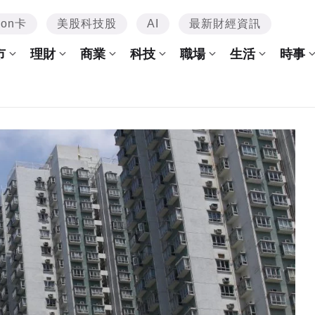
mon卡
美股科技股
AI
最新財經資訊
市
理財
商業
科技
職場
生活
時事