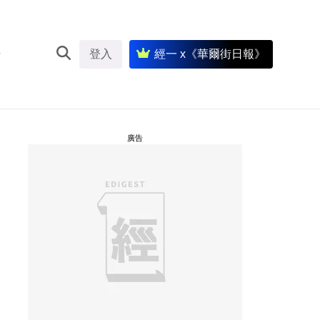
登入
經一 x《華爾街日報》
廣告