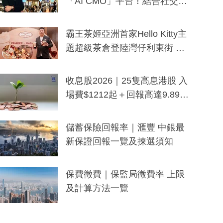
「AI CMO」平台！結合社交聆
聽與廣東話大模型 助中小企數
分鐘生成「貼地」宣傳短片
霸王茶姬亞洲首家Hello Kitty主
題超級茶倉登陸灣仔利東街 推
出首創「伯爵紅茶色」Hello Kitt
y及香港限定特調系列
收息股2026｜25隻高息港股 入
場費$1212起＋回報高達9.89
厘！持續更新
儲蓄保險回報率｜滙豐 中銀最
新保證回報一覽及揀選須知
保費徵費｜保監局徵費率 上限
及計算方法一覽