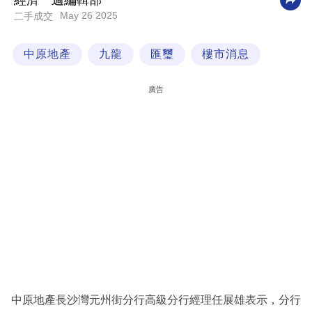
經濟一週編輯部
May 26 2025
二手成交
科
技
中原地產
九龍
匯璽
樓市消息
職
場
廣告
生
活
時
事
專
欄
訂
閱
專
中原地產長沙灣元州街分行高級分行經理任展雄表示，分行
區