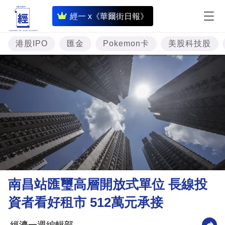
即
經一 x《華爾街日報》
時
財
港股IPO
匯金
Pokemon卡
美股科技股
經
專
題
投
資
樓
市
理
南昌站匯璽高層開放式單位 長線投
財
資者看好租市 512萬元承接
商
業