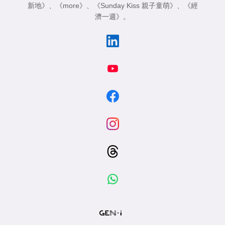
新地》
、
《more》
、
《Sunday Kiss 親子童萌》
、
《經
濟一週》
。