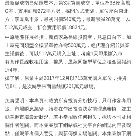
最新促成南昌站匯璽本月第3宗買賣成交，單位為3B座高層
G室，實用面積272平方呎，採開放式間隔，單位座向東北
方，享鳳凰市景，最初叫價540萬元，最新累減28萬元，以
512萬元成交，折合實用呎價18824元。
中原地產任展雄指，新買家為長線投資者，見息口向下，加
上屋苑同類型全樓景單位亦需500萬元，經代理介紹並與業
主議價後，可以512萬元購入上址，考慮1天即果斷入市，
有意作長線收租用途。據悉，屋苑同類型單位之租金回報約
近4厘。
據了解，原業主於2017年12月以713萬元購入單位，持貨
近8年，是次轉手賬面需蝕讓201萬元離場。
免責聲明：本專頁刊載的所有投資分析技巧，只可作參考用
途。市場瞬息萬變，讀者在作出投資決定前理應審慎，並主
動掌握市場最新狀況。若不幸招致任何損失，概與本刊及相
關作者無關。而本集團旗下網站或社交平台的網誌內容及觀
點，僅屬筆者個人意見，與新傳媒立場無關。本集團旗下網