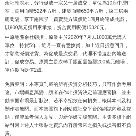
余社朝表示，分行促成一宗又一居成交，單位為10座中層F
室，實用面積522平方呎，建築面積650平方呎，採三房兩
廁間隔，享正南園景，買賣雙方議價近1個月終達成共識，
以800萬元獲用家承接，折合實用呎價15326元。
中原地產余社朝指，原業主於2020年7月以1000萬元購入
單位，持貨5年，近月一直有意換貨，加上近日拆息回升，
才願意減價沽貨。為促成是次交易，代理不惜遠赴內地送
訂，促成交易。原業主是次轉手賬面需蝕襲200萬元離場，
單位期內貶值2成。
免責聲明：本專頁刊載的所有投資分析技巧，只可作參考用
途。市場瞬息萬變，讀者在作出投資決定前理應審慎，並主
動掌握市場最新狀況。若不幸招致任何損失，概與本刊及相
關作者無關。而本集團旗下網站或社交平台的網誌內容及觀
點，僅屬筆者個人意見，與新傳媒立場無關。本集團旗下網
站對因上述人士張貼之資訊內容所帶來之損失或損害概不負
責。