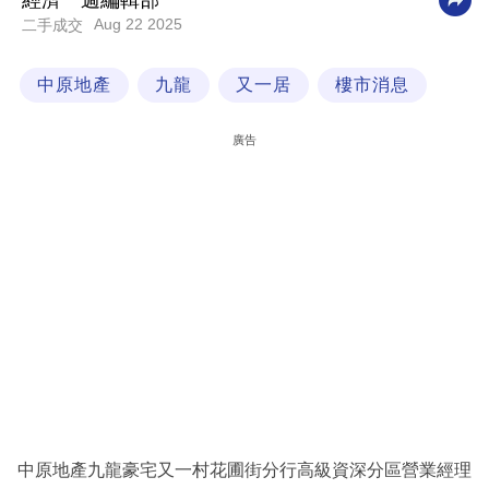
經濟一週編輯部
Aug 22 2025
二手成交
科
技
中原地產
九龍
又一居
樓市消息
職
場
廣告
生
活
時
事
專
欄
訂
閱
專
中原地產九龍豪宅又一村花圃街分行高級資深分區營業經理
區