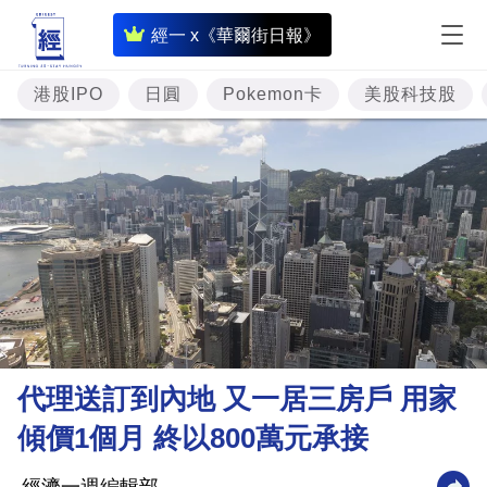
即
經一 x《華爾街日報》
時
財
港股IPO
日圓
Pokemon卡
美股科技股
經
專
題
投
資
樓
市
理
代理送訂到內地 又一居三房戶 用家
財
傾價1個月 終以800萬元承接
商
業