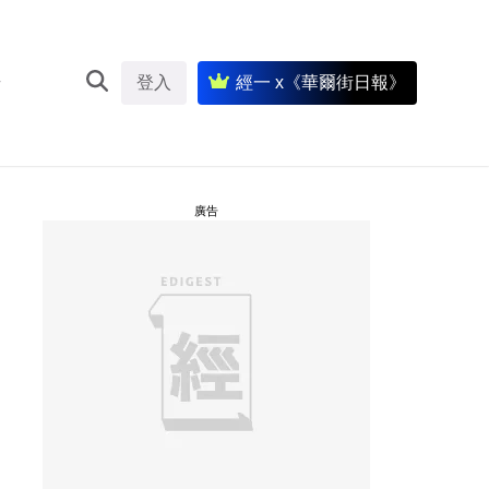
登入
經一 x《華爾街日報》
廣告