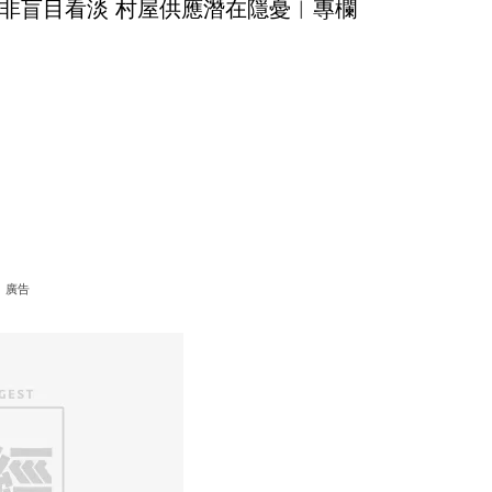
非盲目看淡 村屋供應潛在隱憂︳專欄
廣告