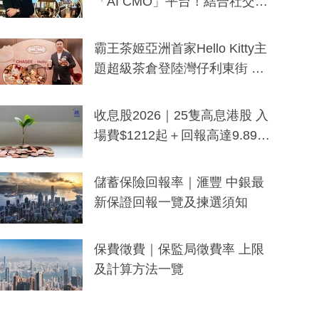
「AI CMO」平台！結合社交聆
聽與廣東話大模型 助中小企數
分鐘生成「貼地」宣傳短片
霸王茶姬亞洲首家Hello Kitty主
題超級茶倉登陸灣仔利東街 推
出首創「伯爵紅茶色」Hello Kitt
y及香港限定特調系列
收息股2026｜25隻高息港股 入
場費$1212起＋回報高達9.89
厘！持續更新
儲蓄保險回報率｜滙豐 中銀最
新保證回報一覽及揀選須知
保費徵費｜保監局徵費率 上限
及計算方法一覽