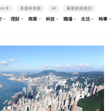
mon卡
美股科技股
AI
最新財經資訊
市
理財
商業
科技
職場
生活
時事