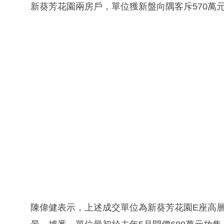
新葵芳花園兩房戶，單位獲新盤向隅客斥570萬
陳偉健表示，上述成交單位為新葵芳花園E座高層