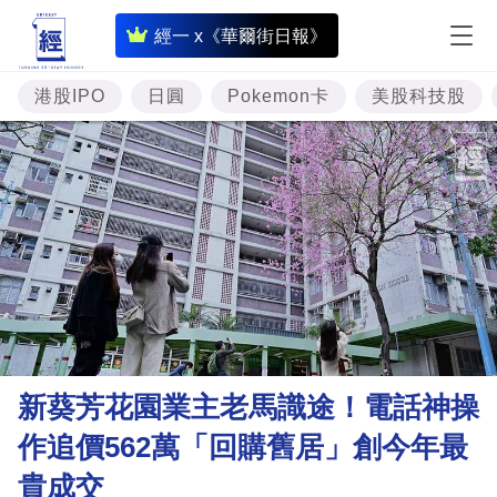
即
經一 x《華爾街日報》
時
財
港股IPO
日圓
Pokemon卡
美股科技股
經
專
題
投
資
樓
市
理
新葵芳花園業主老馬識途！電話神操
財
作追價562萬「回購舊居」創今年最
商
貴成交
業