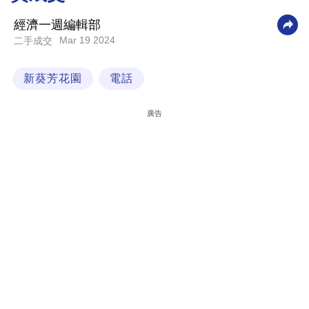
科
經濟一週編輯部
技
Mar 19 2024
二手成交
職
新葵芳花園
電話
場
生
廣告
活
時
事
專
欄
訂
閱
專
區