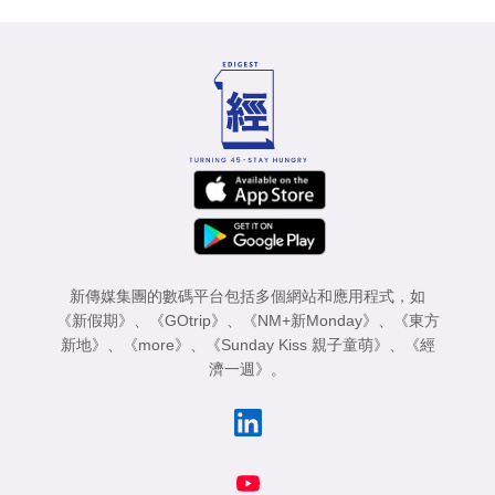
新傳媒集團的數碼平台包括多個網站和應用程式，如
《新假期》
、
《GOtrip》
、
《NM+新Monday》
、
《東方
新地》
、
《more》
、
《Sunday Kiss 親子童萌》
、
《經
濟一週》
。