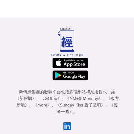
新傳媒集團的數碼平台包括多個網站和應用程式，如
《新假期》
、
《GOtrip》
、
《NM+新Monday》
、
《東方
新地》
、
《more》
、
《Sunday Kiss 親子童萌》
、
《經
濟一週》
。