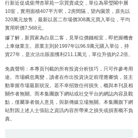
行新近促成柴灣杏翠苑一宗買賣成交，單位為翠瑩閣中層
10室，實用面積407平方呎，2房間隔，望內園景，原先以
320萬元放售，最新以居二市場價308萬元買入單位，平均
實用呎價7,568元。
據了解，新買家為白居二客，見單位價錢相宜，即把握機會
上車做業主。原業主則於1997年以96.9萬元購入單位，持
貨27年，是次沽出賬面獲利211.1萬元，單位升值約2.2倍。
免責聲明：本專頁刊載的所有投資分析技巧，只可作參考用
途。市場瞬息萬變，讀者在作出投資決定前理應審慎，並主
動掌握市場最新狀況。若不幸招致任何損失，概與本刊及相
關作者無關。而本集團旗下網站或社交平台的網誌內容及觀
點，僅屬筆者個人意見，與新傳媒立場無關。本集團旗下網
站對因上述人士張貼之資訊內容所帶來之損失或損害概不負
責。