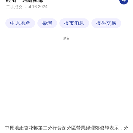
經濟一週編輯部
Jul 16 2024
二手成交
科
技
中原地產
柴灣
樓市消息
樓盤交易
職
場
廣告
生
活
時
事
專
欄
訂
閱
專
中原地產杏花邨第二分行資深分區營業經理鄭俊輝表示，分
區