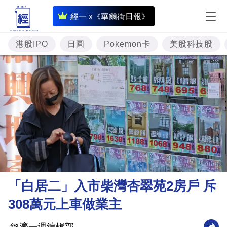
即
經一 x《華爾街日報》
時
財
港股IPO
日圓
Pokemon卡
美股科技股
經
專
題
投
資
樓
市
理
「白居二」入市柴灣杏翠苑2房戶 斥
財
308萬元上車做業主
商
業