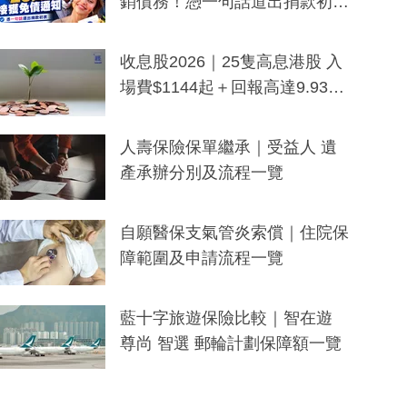
銷債務！憑一句話道出捐款初
衷：加州26萬人接獲免債通知、
一度被誤當詐騙手段
收息股2026｜25隻高息港股 入
場費$1144起＋回報高達9.93
厘！持續更新
人壽保險保單繼承｜受益人 遺
產承辦分別及流程一覽
自願醫保支氣管炎索償｜住院保
障範圍及申請流程一覽
藍十字旅遊保險比較｜智在遊
尊尚 智選 郵輪計劃保障額一覽