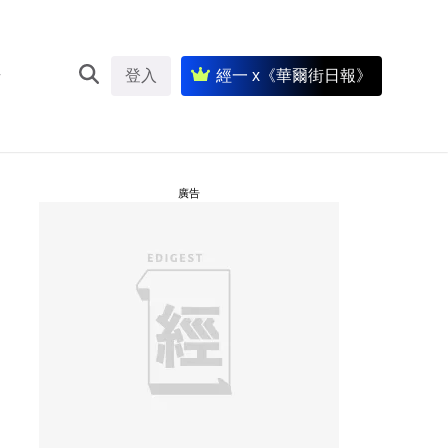
登入
經一 x《華爾街日報》
廣告