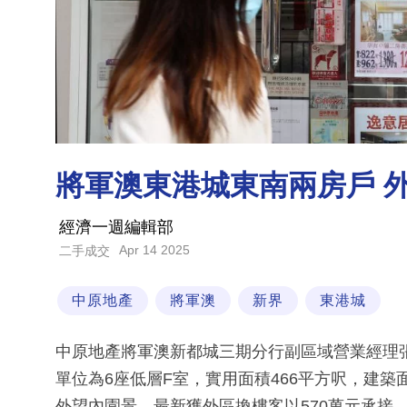
將軍澳東港城東南兩房戶 外
經濟一週編輯部
Apr 14 2025
二手成交
中原地產
將軍澳
新界
東港城
中原地產將軍澳新都城三期分行副區域營業經理
單位為6座低層F室，實用面積466平方呎，建築
外望內園景，最新獲外區換樓客以570萬元承接，