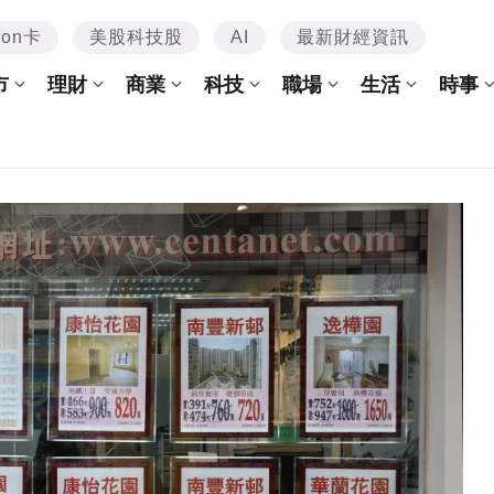
mon卡
美股科技股
AI
最新財經資訊
市
理財
商業
科技
職場
生活
時事