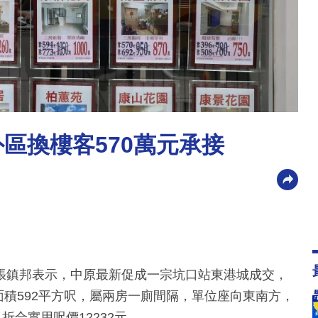
區換樓客570萬元承接
張鎮邦表示，中原最新促成一宗坑口站東港城成交，
面積592平方呎，屬兩房一廁間隔，單位座向東南方，
折合實用呎價12232元。