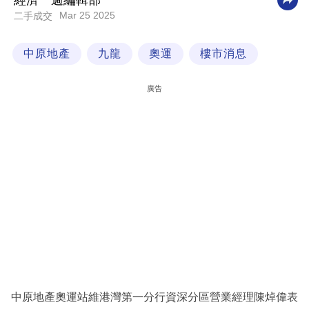
經濟一週編輯部
Mar 25 2025
二手成交
科
技
中原地產
九龍
奧運
樓市消息
職
場
廣告
生
活
時
事
專
欄
訂
閱
專
中原地產奧運站維港灣第一分行資深分區營業經理陳焯偉表
區