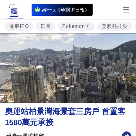
即
經一 x《華爾街日報》
時
財
港股IPO
日圓
Pokemon卡
美股科技股
經
專
題
投
資
樓
市
理
奧運站柏景灣海景套三房戶 首置客
財
1580萬元承接
商
業