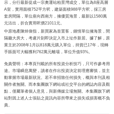
示，分行最新促成一宗奧運站柏景灣成交，單位為8座高層
A室，實用面積752平方呎，建築面積988平方呎，採三房
套房間隔，單位座向西南方，擁優質海景，最新以1580萬
元沽出，折合實用呎價21011元。
中原地產陳焯偉指，新買家為首置客，鍾情單位擁海景，間
隔廳大房大，考慮片刻即決定入市上址作新居。據了解，原
業主於2008年1月以818萬元購入單位，持貨已17年，現轉
手賬面可大幅獲利762萬元離場，單位升值93%。
免責聲明：本專頁刊載的所有投資分析技巧，只可作參考用
途。市場瞬息萬變，讀者在作出投資決定前理應審慎，並主
動掌握市場最新狀況。若不幸招致任何損失，概與本刊及相
關作者無關。而本集團旗下網站或社交平台的網誌內容及觀
點，僅屬筆者個人意見，與新傳媒立場無關。本集團旗下網
站對因上述人士張貼之資訊內容所帶來之損失或損害概不負
責。