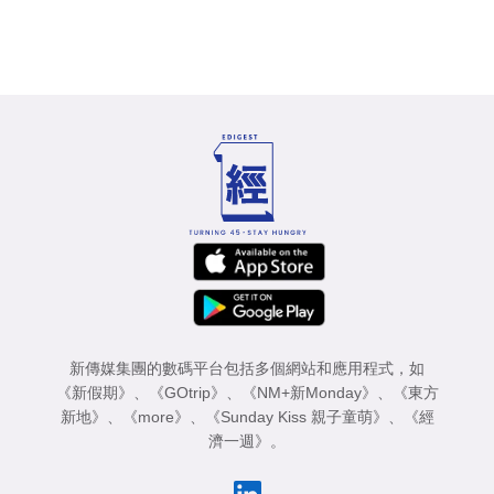
新傳媒集團的數碼平台包括多個網站和應用程式，如
《新假期》
、
《GOtrip》
、
《NM+新Monday》
、
《東方
新地》
、
《more》
、
《Sunday Kiss 親子童萌》
、
《經
濟一週》
。