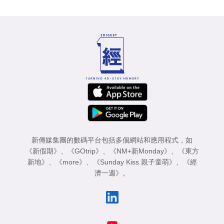
新傳媒集團的數碼平台包括多個網站和應用程式，如
《新假期》
、
《GOtrip》
、
《NM+新Monday》
、
《東方
新地》
、
《more》
、
《Sunday Kiss 親子童萌》
、
《經
濟一週》
。