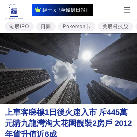
即
經一 x《華爾街日報》
時
財
港股IPO
日圓
Pokemon卡
美股科技股
經
專
題
投
資
樓
市
理
上車客睇樓1日後火速入市 斥445萬
財
元購九龍灣淘大花園靚裝2房戶 2012
商
年貨升值近6成
業