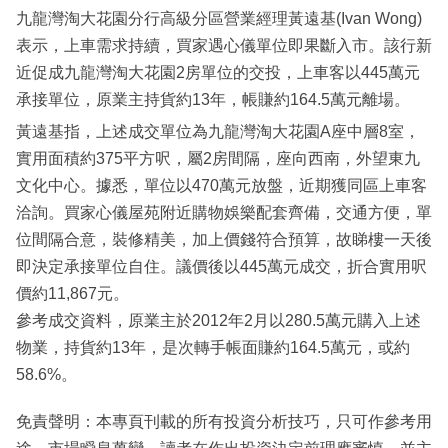
九龍灣淘大花園分行高級分區營業經理黃遠基(Ivan Wong)
表示，上車需求持續，買家遇心儀單位即果斷入市。該行新
近促成九龍灣淘大花園2房單位的交投，上車客以445萬元
承接單位，原業主持貨約13年，帳賺約164.5萬元離場。
黃遠基指，上述成交單位為九龍灣淘大花園A座中層8室，
實用面積約375平方呎，屬2房間隔，座向西南，外望東九
文化中心。據悉，單位以470萬元放盤，近期獲同區上車客
洽詢。買家心儀屋苑附近購物娛樂配套齊備，交通方便，單
位間隔合意，裝修精美，加上價錢符合預算，故睇樓一天後
即決定承接單位自住。議價後以445萬元成交，折合實用呎
價約11,867元。
參考成交資料，原業主於2012年2月以280.5萬元購入上述
物業，持貨約13年，是次轉手帳面賺約164.5萬元，或約
58.6%。
免責聲明：本專頁刊載的所有投資分析技巧，只可作參考用