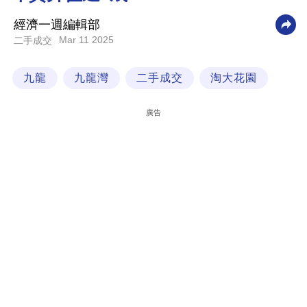
科
經濟一週編輯部
技
Mar 11 2025
二手成交
職
九龍
九龍灣
二手成交
淘大花園
場
生
廣告
活
時
事
專
欄
訂
閱
專
區