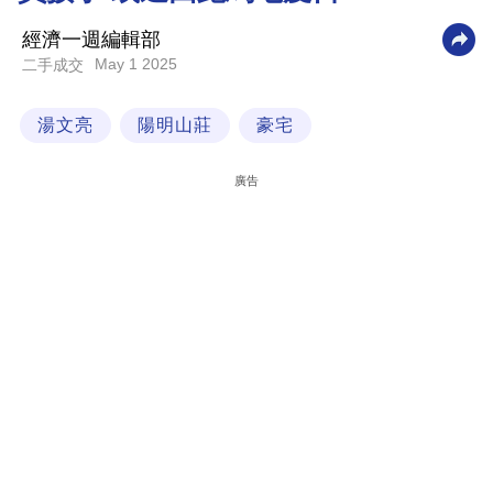
科
經濟一週編輯部
技
May 1 2025
二手成交
職
湯文亮
陽明山莊
豪宅
場
生
廣告
活
時
事
專
欄
訂
閱
專
區