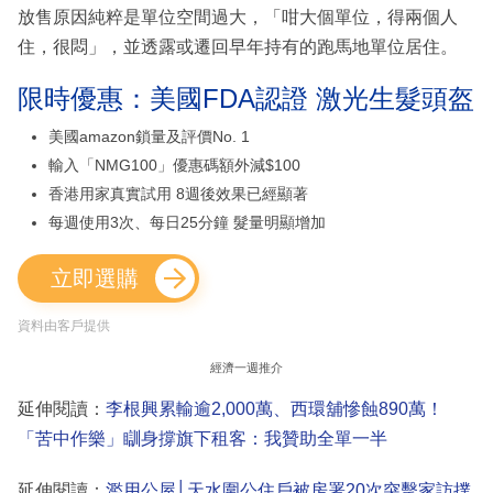
放售原因純粹是單位空間過大，「咁大個單位，得兩個人
住，很悶」，並透露或遷回早年持有的跑馬地單位居住。
限時優惠：美國FDA認證 激光生髮頭盔
美國amazon鎖量及評價No. 1
輸入「NMG100」優惠碼額外減$100
香港用家真實試用 8週後效果已經顯著
每週使用3次、每日25分鐘 髮量明顯增加
立即選購
資料由客戶提供
經濟一週推介
延伸閱讀：
李根興累輸逾2,000萬、西環舖慘蝕890萬！
「苦中作樂」瞓身撐旗下租客：我贊助全單一半
延伸閱讀：
濫用公屋│天水圍公住戶被房署20次突擊家訪撲