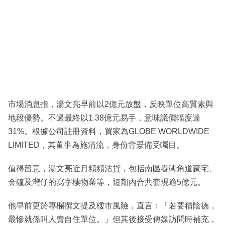
市場消息指，湯文亮早前以2億元放盤，反映單位高質素與
地段優勢。不過最終以1.38億元易手，意味議價幅度達
31%。根據公司註冊資料，買家為GLOBE WORLDWIDE
LIMITED，其董事為施清流，身份背景備受矚目。
值得留意，湯文亮近月頻頻沽貨，包括南區舂磡角道豪宅、
金鐘及灣仔的寫字樓物業等，短期內合共套現逾5億元。
他早前更於專欄撰文提及樓市風險，直言：「若要積陰德，
最慘就係叫人賣自住單位。」但其後接受傳媒訪問時補充，