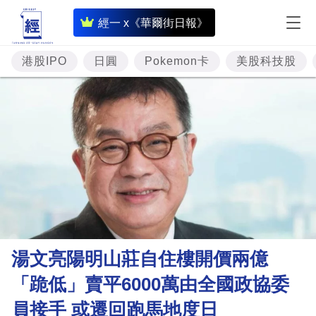
即
經一 x《華爾街日報》
時
財
港股IPO
日圓
Pokemon卡
美股科技股
經
專
題
投
資
樓
市
理
湯文亮陽明山莊自住樓開價兩億
財
「跪低」賣平6000萬由全國政協委
商
員接手 或遷回跑馬地度日
業