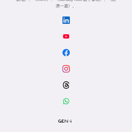
濟一週》
。