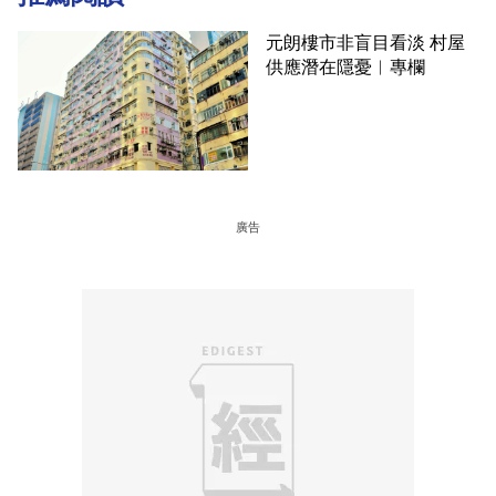
元朗樓市非盲目看淡 村屋
供應潛在隱憂︳專欄
廣告