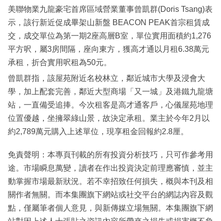
美聯物業九龍豪宅首席區域營業董事曾凱群(Doris Tsang)表
示，該行新近促成畢架山新盤 BEACON PEAK首宗租賃成
交，成交單位為第一期2座高層B室，單位實用面積約1,276
平方呎，屬3房間隔，座向東方，獲高才通以月租6.38萬元
承租，折合實用呎租為50元。
曾凱群指，該屋苑附近名校林立，鄰近城市大學及浸會大
學，加上配套完善，鄰近大型商場「又一城」及港鐵九龍塘
站，一直備受追捧。今次租客是高才通客戶，心儀屋苑地理
位置優越，坐擁翠綠山景，故決定承租。業主於今年2月以
約2,789萬元購入上述單位，現享租金回報約2.8厘。
免責聲明：本專頁刊載的所有投資分析技巧，只可作參考用
途。市場瞬息萬變，讀者在作出投資決定前理應審慎，並主
動掌握市場最新狀況。若不幸招致任何損失，概與本刊及相
關作者無關。而本集團旗下網站或社交平台的網誌內容及觀
點，僅屬筆者個人意見，與新傳媒立場無關。本集團旗下網