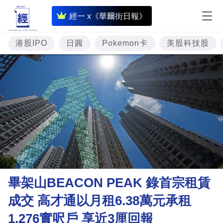
即
經一 x《華爾街日報》
時
財
港股IPO
日圓
Pokemon卡
美股科技股
經
專
題
投
資
樓
市
理
畢架山BEACON PEAK 錄首宗租賃
財
成交 高才通以月租6.38萬元承租
商
1,276實呎戶 享近3厘回報
業