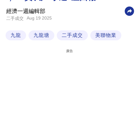
科
經濟一週編輯部
技
Aug 19 2025
二手成交
職
九龍
九龍塘
二手成交
美聯物業
場
生
廣告
活
時
事
專
欄
訂
閱
專
區