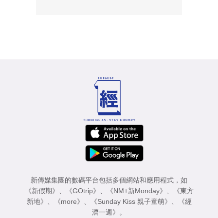
新傳媒集團的數碼平台包括多個網站和應用程式，如
《新假期》
、
《GOtrip》
、
《NM+新Monday》
、
《東方
新地》
、
《more》
、
《Sunday Kiss 親子童萌》
、
《經
濟一週》
。