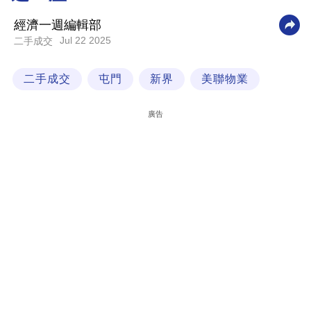
科
經濟一週編輯部
技
Jul 22 2025
二手成交
職
二手成交
屯門
新界
美聯物業
場
生
廣告
活
時
事
專
欄
訂
閱
專
區