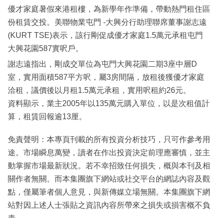
優才家庭暑假來港租樓，為新學年作準備，帶動熱門租住區
份租賃交投。美聯物業屯門 -大興分行助理聯席董事謝志遠
(KURT TSE)表示，該行剛促成優才家庭1.5萬元承租屯門
大興花園587實呎戶。
謝志遠指出，剛成交單位為屯門大興花園二期3座中層D
室，實用面積587平方呎，屬3房間隔，放租後獲優才家庭
洽租，議價後以月租1.5萬元承租，實用呎租約26元。
資料顯示，業主2005年以135萬元購入單位，以是次租值計
算，租賃回報逾13厘。
免責聲明：本專頁刊載的所有投資分析技巧，只可作參考用
途。市場瞬息萬變，讀者在作出投資決定前理應審慎，並主
動掌握市場最新狀況。若不幸招致任何損失，概與本刊及相
關作者無關。而本集團旗下網站或社交平台的網誌內容及觀
點，僅屬筆者個人意見，與新傳媒立場無關。本集團旗下網
站對因上述人士張貼之資訊內容所帶來之損失或損害概不負