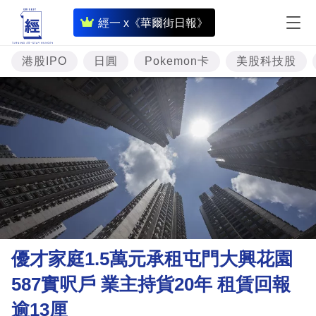
即
經一 x《華爾街日報》
時
財
港股IPO
日圓
Pokemon卡
美股科技股
經
專
題
投
資
樓
市
理
優才家庭1.5萬元承租屯門大興花園
財
587實呎戶 業主持貨20年 租賃回報
商
逾13厘
業