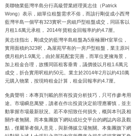
美聯物業藍灣半島分行高級營業經理黃志佳（Patrick
Wong）表示，細單位租盤需求不俗，而該行剛促成小西灣
藍灣半島一個罕有323實呎一房細戶型租盤成交，同區客以
月租1.6萬元承租， 2014年貨租金回報率約約4.7厘。
黃志佳指出，剛成交的藍灣半島租盤為5座極層H室單位，
實用面積約323呎，為屋苑罕有的一房戶型租盤，業主原叫
價月租約1.9萬元，由於屋苑配套完善，而單位更擁海景，
加上租金合理，故獲同區租客垂青，議價後以月租1.6萬元
成交，折合實用呎租約50元。業主於2014年2月以約410萬
元購入物業，按現時租金計算，租金回報率約4.7厘。
免責聲明：本專頁刊載的所有投資分析技巧，只可作參考用
途。市場瞬息萬變，讀者在作出投資決定前理應審慎，並主
動掌握市場最新狀況。若不幸招致任何損失，概與本刊及相
關作者無關。而本集團旗下網站或社交平台的網誌內容及觀
點，僅屬筆者個人意見，與新傳媒立場無關。本集團旗下網