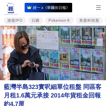
即
經一 x《華爾街日報》
時
財
港股IPO
日圓
Pokemon卡
美股科技股
經
專
題
投
資
樓
市
理
藍灣半島323實呎細單位租盤 同區客
財
月租1.6萬元承接 2014年貨租金回報
商
約4.7厘
業