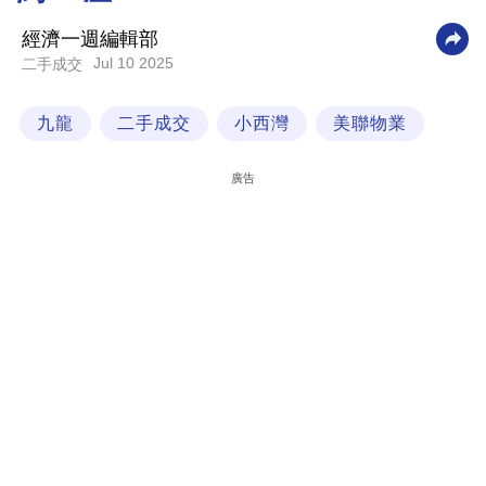
科
經濟一週編輯部
技
Jul 10 2025
二手成交
職
九龍
二手成交
小西灣
美聯物業
場
生
廣告
活
時
事
專
欄
訂
閱
專
區