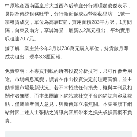
中原地產西南區皇后大道西帝后華庭分行經理趙俊傑表示，
暑期為傳統租務旺季，分行新近促成西營盤藝里坊．1號一
宗租賃成交，單位為高層E室，實用面積283平方呎，1房間
隔，向東及南方，享罅海景，最新以2萬元租出，平均實用
呎租達70.7元。
據了解，業主於今年3月以736萬元購入單位，持貨數月即
成功租出，現享3.3厘回報。
免責聲明：本專頁刊載的所有投資分析技巧，只可作參考用
途。市場瞬息萬變，讀者在作出投資決定前理應審慎，並主
動掌握市場最新狀況。若不幸招致任何損失，概與本刊及相
關作者無關。而本集團旗下網站或社交平台的網誌內容及觀
點，僅屬筆者個人意見，與新傳媒立場無關。本集團旗下網
站對因上述人士張貼之資訊內容所帶來之損失或損害概不負
責。