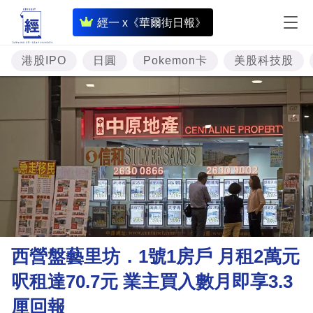
即
經一 x《華爾街日報》
時
財
港股IPO
日圓
Pokemon卡
美股科技股
經
專
題
投
資
樓
市
理
西營盤藝里坊．1號1房戶 月租2萬元
財
呎租達70.7元 業主買入數月即享3.3
商
厘回報
業