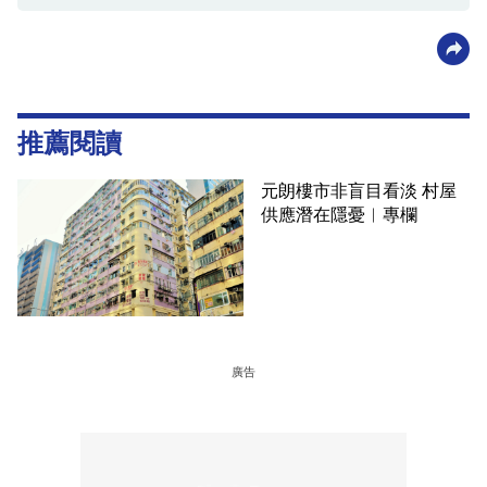
推薦閱讀
元朗樓市非盲目看淡 村屋
供應潛在隱憂︳專欄
廣告