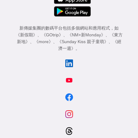
新傳媒集團的數碼平台包括多個網站和應用程式，如
《新假期》
、
《GOtrip》
、
《NM+新Monday》
、
《東方
新地》
、
《more》
、
《Sunday Kiss 親子童萌》
、
《經
濟一週》
。