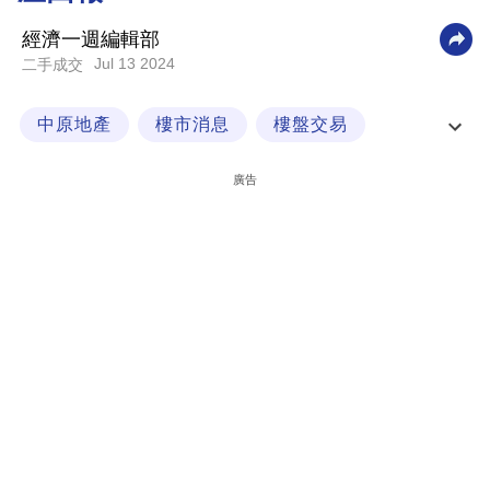
科
經濟一週編輯部
技
Jul 13 2024
二手成交
職
中原地產
樓市消息
樓盤交易
場
藝裡坊．1號
生
廣告
活
時
事
專
欄
訂
閱
專
區