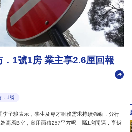
．1號1房 業主享2.6厘回報
坊．1號
理李子駿表示，學生及專才租務需求持續強勁，分行
為高層B室，實用面積257平方呎，屬1房間隔，享罅