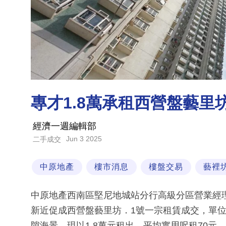
專才1.8萬承租西營盤藝里坊
經濟一週編輯部
Jun 3 2025
二手成交
中原地產
樓市消息
樓盤交易
藝裡
中原地產西南區堅尼地城站分行高級分區營業經
新近促成西營盤藝里坊．1號一宗租賃成交，單位
隙海景，現以1.8萬元租出，平均實用呎租70元。