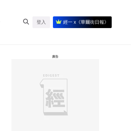
登入
經一 x《華爾街日報》
廣告