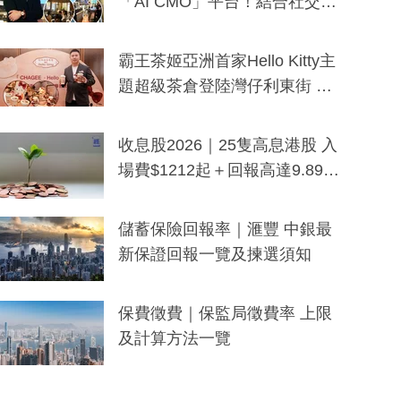
「AI CMO」平台！結合社交聆
聽與廣東話大模型 助中小企數
分鐘生成「貼地」宣傳短片
霸王茶姬亞洲首家Hello Kitty主
題超級茶倉登陸灣仔利東街 推
出首創「伯爵紅茶色」Hello Kitt
y及香港限定特調系列
收息股2026｜25隻高息港股 入
場費$1212起＋回報高達9.89
厘！持續更新
儲蓄保險回報率｜滙豐 中銀最
新保證回報一覽及揀選須知
保費徵費｜保監局徵費率 上限
及計算方法一覽