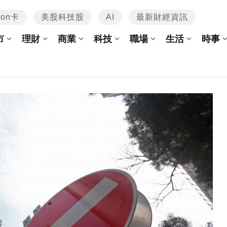
mon卡
美股科技股
AI
最新財經資訊
市
理財
商業
科技
職場
生活
時事