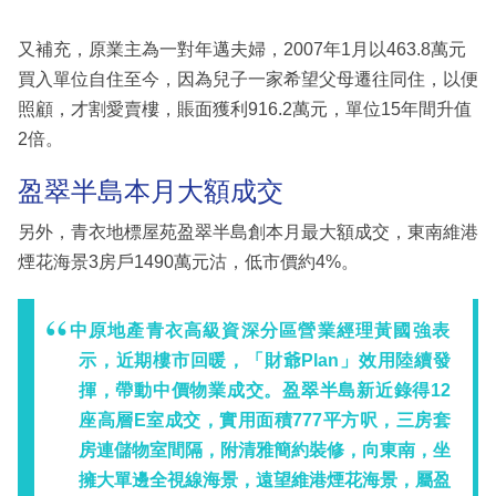
又補充，原業主為一對年邁夫婦，2007年1月以463.8萬元
買入單位自住至今，因為兒子一家希望父母遷往同住，以便
照顧，才割愛賣樓，賬面獲利916.2萬元，單位15年間升值
2倍。
盈翠半島本月大額成交
另外，青衣地標屋苑盈翠半島創本月最大額成交，東南維港
煙花海景3房戶1490萬元沽，低市價約4%。
中原地產青衣高級資深分區營業經理黃國強表
示，近期樓市回暖，「財爺Plan」效用陸續發
揮，帶動中價物業成交。盈翠半島新近錄得12
座高層E室成交，實用面積777平方呎，三房套
房連儲物室間隔，附清雅簡約裝修，向東南，坐
擁大單邊全視線海景，遠望維港煙花海景，屬盈