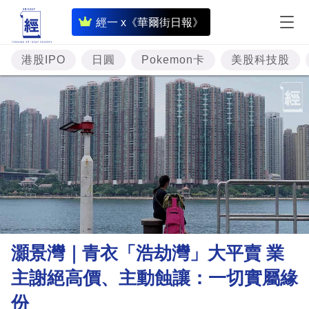
即
經一 x《華爾街日報》
時
財
港股IPO
日圓
Pokemon卡
美股科技股
經
專
題
投
資
樓
市
理
灝景灣｜青衣「浩劫灣」大平賣 業
財
主謝絕高價、主動蝕讓：一切實屬緣
商
份
業