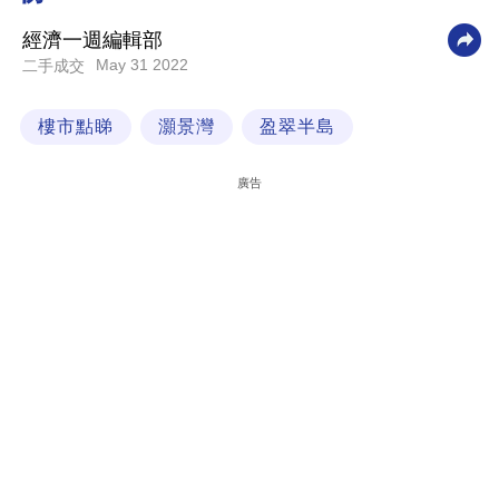
科
經濟一週編輯部
技
May 31 2022
二手成交
職
樓市點睇
灝景灣
盈翠半島
場
生
廣告
活
時
事
專
欄
訂
閱
專
區