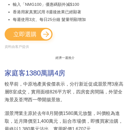
輸入「NMG100」優惠碼額外減$100
香港用家真實試用 8週後效果已經顯著
每週使用3次、每日25分鐘 髮量明顯增加
立即選購
資料由客戶提供
經濟一週推介
家庭客1380萬購4房
較早前，中原地產黃俊傑表示，分行新近促成灝景灣3座高
層B室成交，實用面積826平方呎，四房套房間隔，外望全
海景及荃灣西一帶開揚景致。
灝景灣業主原於去年8月開價1580萬元放盤，叫價較為進
取，近月降價至1,400萬元，貼合市場價，即獲買家洽購，
最終以1,380萬元沽出，實用呎價1,6707元。