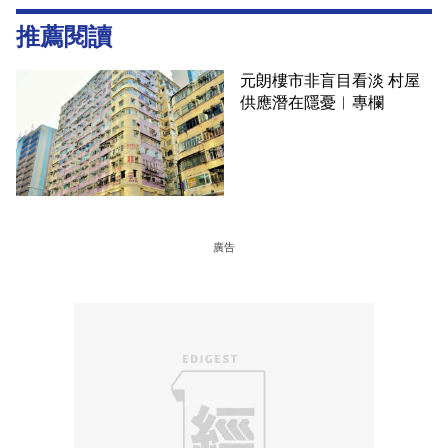
推薦閱讀
元朗樓市非盲目看淡 村屋
供應潛在隱憂︳專欄
廣告