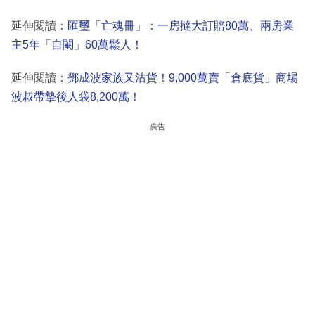
延伸閱讀：
匯璽「亡魂冊」：一房撻大訂賠80萬、兩房業
主5年「自閹」60萬鬆人！
延伸閱讀：
鄧成波家族又沽貨！9,000萬賣「倉底貨」商場
波叔帶摯後人袋8,200萬！
廣告