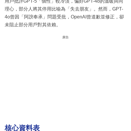
用戶批評GPT-5「個性」較冷淡，偏好GPT-4o的溫暖與同
理心，部分人將其停用比喻為「失去朋友」。然而，GPT-
4o曾因「阿諛奉承」問題受批，OpenAI曾道歉並修正，卻
未阻止部分用戶對其依賴。
廣告
核心資料表