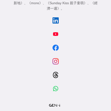
新地》
、
《more》
、
《Sunday Kiss 親子童萌》
、
《經
濟一週》
。