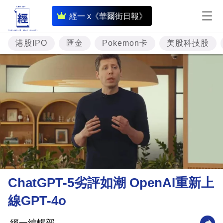
即
經一 x《華爾街日報》
時
財
港股IPO
匯金
Pokemon卡
美股科技股
經
專
題
投
資
樓
市
理
ChatGPT-5劣評如潮 OpenAI重新上
財
線GPT-4o
商
業