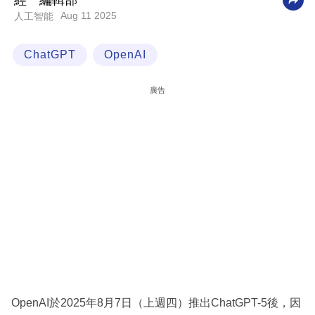
經一編輯部
Aug 11 2025
人工智能
科
技
ChatGPT
OpenAI
職
場
廣告
生
活
時
事
專
欄
訂
閱
專
OpenAI於2025年8月7日（上週四）推出ChatGPT-5後，因
區