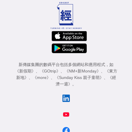
新傳媒集團的數碼平台包括多個網站和應用程式，如
《新假期》
、
《GOtrip》
、
《NM+新Monday》
、
《東方
新地》
、
《more》
、
《Sunday Kiss 親子童萌》
、
《經
濟一週》
。