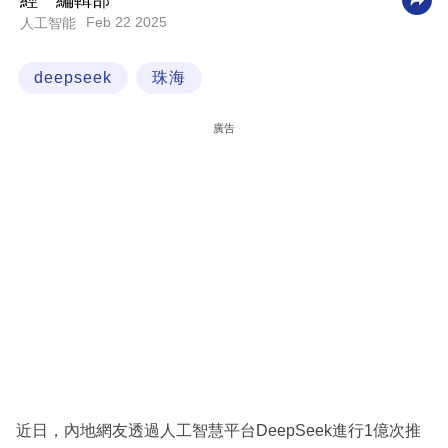
經一編輯部
Feb 22 2025
人工智能
科
技
deepseek
珠海
職
場
廣告
生
活
時
事
專
欄
訂
閱
專
近日，內地網友透過人工智慧平台DeepSeek進行1億次推
區