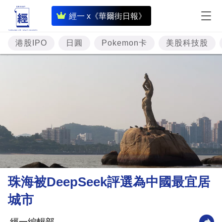
即
經一 x《華爾街日報》
時
財
港股IPO
日圓
Pokemon卡
美股科技股
經
專
題
投
資
樓
市
理
珠海被DeepSeek評選為中國最宜居
財
城市
商
業