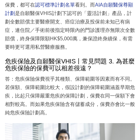
保費，都可在
認可標準計劃名單
看到。而
AIA自願醫保尊顯
計劃
是自願醫保VHIS計劃下認可的「靈活計劃」產品，計
劃全數賠償主要醫療開支、癌症治療及投保前未知已有病
症，連住院／手術前後指定時限內的門診護理亦無限次全數
賠償，終身保障限額HK$5,000萬，兼保證終身續保，有需
要時更可選用私營醫療服務。
危疾保險及自願醫保VHIS丨常見問題 3. 為甚麼
危疾保險的保費可以相差很遠？
答：危疾保險保費視乎其種類、保障範圍等因素而有不同。
若保額、保障範圍比較大，假設計劃的保障範圍涵蓋早期危
疾，比起只保障嚴重危疾的保障計劃，保費在同一保額下會
相對較高。而如果危疾保險含有儲蓄成分，保費亦會比一般
純危疾保險計劃高。