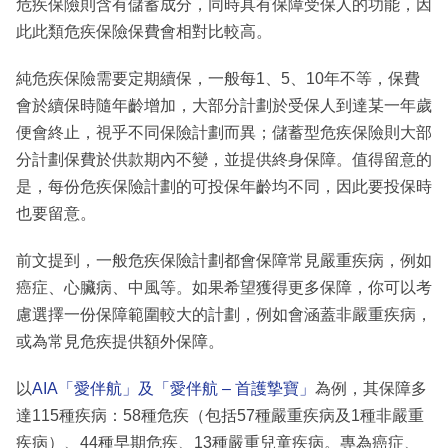
危疾保險則含有儲蓄成分，同時具有保障受保人的功能，因
此此類危疾保險保費會相對比較高。
純危疾保險需要定期續保，一般每1、5、10年不等，保費
會於續保時隨年齡增加，大部分計劃於受保人到達某一年歲
便會終止，視乎不同保險計劃而異；儲蓄型危疾保險則大部
分計劃保費於供款期內不變，並提供終身保障。值得留意的
是，每份危疾保險計劃的可投保年齡均不同，因此要投保時
也要留意。
前文提到，一般危疾保險計劃都會保障常見嚴重疾病，例如
癌症、心臟病、中風等。如果希望獲得更多保障，你可以考
慮選擇一份保障範圍較大的計劃，例如會涵蓋非嚴重疾病，
或為常見危疾提供額外保障。
以
AIA「愛伴航」及「愛伴航 – 首護摯寶」
為例，其保障多
達115種疾病：58種危疾（包括57種嚴重疾病及1種非嚴重
疾病）、44種早期危疾、13種嚴重兒童疾病。專為癌症、