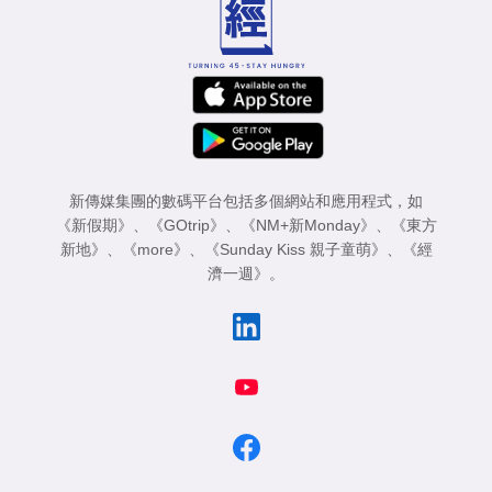
新傳媒集團的數碼平台包括多個網站和應用程式，如
《新假期》
、
《GOtrip》
、
《NM+新Monday》
、
《東方
新地》
、
《more》
、
《Sunday Kiss 親子童萌》
、
《經
濟一週》
。