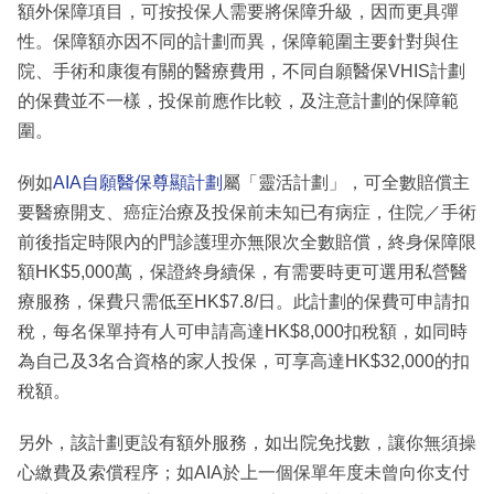
額外保障項目，可按投保人需要將保障升級，因而更具彈
性。保障額亦因不同的計劃而異，保障範圍主要針對與住
院、手術和康復有關的醫療費用，不同自願醫保VHIS計劃
的保費並不一樣，投保前應作比較，及注意計劃的保障範
圍。
例如
AIA自願醫保尊顯計劃
屬「靈活計劃」，可全數賠償主
要醫療開支、癌症治療及投保前未知已有病症，住院／手術
前後指定時限內的門診護理亦無限次全數賠償，終身保障限
額HK$5,000萬，保證終身續保，有需要時更可選用私營醫
療服務，保費只需低至HK$7.8/日。此計劃的保費可申請扣
稅，每名保單持有人可申請高達HK$8,000扣稅額，如同時
為自己及3名合資格的家人投保，可享高達HK$32,000的扣
稅額。
另外，該計劃更設有額外服務，如出院免找數，讓你無須操
心繳費及索償程序；如AIA於上一個保單年度未曾向你支付