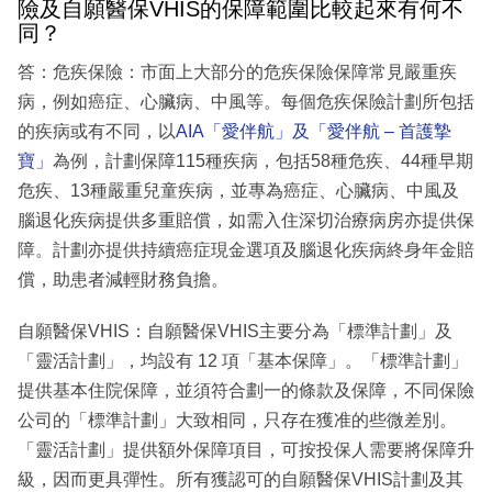
險及自願醫保VHIS的保障範圍比較起來有何不
同？
答：危疾保險：市面上大部分的危疾保險保障常見嚴重疾
病，例如癌症、心臟病、中風等。每個危疾保險計劃所包括
的疾病或有不同，以
AIA「愛伴航」及「愛伴航 – 首護摯
寶」
為例，計劃保障115種疾病，包括58種危疾、44種早期
危疾、13種嚴重兒童疾病，並專為癌症、心臟病、中風及
腦退化疾病提供多重賠償，如需入住深切治療病房亦提供保
障。計劃亦提供持續癌症現金選項及腦退化疾病終身年金賠
償，助患者減輕財務負擔。
自願醫保VHIS：自願醫保VHIS主要分為「標準計劃」及
「靈活計劃」，均設有 12 項「基本保障」。「標準計劃」
提供基本住院保障，並須符合劃一的條款及保障，不同保險
公司的「標準計劃」大致相同，只存在獲准的些微差別。
「靈活計劃」提供額外保障項目，可按投保人需要將保障升
級，因而更具彈性。所有獲認可的自願醫保VHIS計劃及其