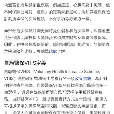
均涵蓋香港常見嚴重疾病，例如癌症、心臟病及中風等，但
不同保險公司對「危疾」的定義未必盡同，例如其危疾保險
計劃所承保的疾病種類、不保事項等亦未必一樣。
而部分危疾保險計劃更同時提供儲蓄和危疾保障，即儲蓄型
危疾保險，讓投保人能同步累積潛在財富及獲得健康保障。
因此，在投保危疾保險前，應詳細閱讀計劃詳情。想知更多
危疾保險的比較，可點擊
此處
了解。
自願醫保VHIS定義
自願醫保VHIS（Voluntary Health Insurance Scheme,
VHIS）是由政府醫務衞生局推行的一項
政策措施
，為針對
住院治療的保障。自願醫保VHIS的目標是為市民提供多一
個選擇， 透過住院保險而讓市民可選擇使用私營醫療服
務。自願醫保VHIS一般以實報實銷方式支付賠償，受保人
可根據保單的保障範圍和限額，就醫療開支申請賠償，而
且，投保人亦可就自願醫保保單所繳交之保費，申請稅務扣