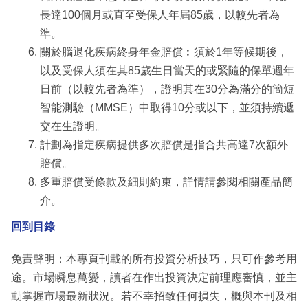
長達100個月或直至受保人年屆85歲，以較先者為
準。
關於腦退化疾病終身年金賠償︰須於1年等候期後，
以及受保人須在其85歲生日當天的或緊隨的保單週年
日前（以較先者為準），證明其在30分為滿分的簡短
智能測驗（MMSE）中取得10分或以下，並須持續遞
交在生證明。
計劃為指定疾病提供多次賠償是指合共高達7次額外
賠償。
多重賠償受條款及細則約束，詳情請參閱相關產品簡
介。
回到目錄
免責聲明：本專頁刊載的所有投資分析技巧，只可作參考用
途。市場瞬息萬變，讀者在作出投資決定前理應審慎，並主
動掌握市場最新狀況。若不幸招致任何損失，概與本刊及相