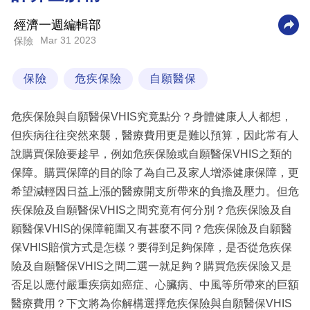
科
經濟一週編輯部
技
Mar 31 2023
保險
職
保險
危疾保險
自願醫保
場
生
危疾保險與自願醫保VHIS究竟點分？身體健康人人都想，
活
但疾病往往突然來襲，醫療費用更是難以預算，因此常有人
說購買保險要趁早，例如危疾保險或自願醫保VHIS之類的
時
保障。購買保障的目的除了為自己及家人增添健康保障，更
事
希望減輕因日益上漲的醫療開支所帶來的負擔及壓力。但危
專
疾保險及自願醫保VHIS之間究竟有何分別？危疾保險及自
欄
願醫保VHIS的保障範圍又有甚麼不同？危疾保險及自願醫
訂
保VHIS賠償方式是怎樣？要得到足夠保障，是否從危疾保
閱
險及自願醫保VHIS之間二選一就足夠？購買危疾保險又是
專
否足以應付嚴重疾病如癌症、心臟病、中風等所帶來的巨額
區
醫療費用？下文將為你解構選擇危疾保險與自願醫保VHIS