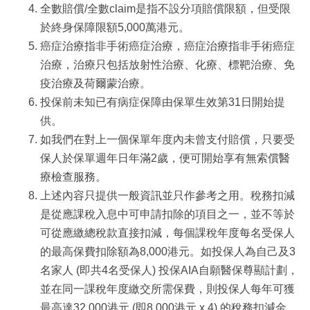
全數賠償/全數claim是指不設分項賠償限額，但受限
於終身保障限額5,000萬港元。
癌症治療指非手術癌症治療，癌症治療指非手術癌症
治療，治療只包括放射性治療、化療、標靶治療、免
疫治療及荷爾蒙治療。
投保前未知已有病症保障由保單生效第31日開始提
供。
如我們在對上一個保單年度內未曾支付賠償，只要受
保人於保單週年日年滿2歲，便可開始享有無索償醫
療檢查服務。
上述內容只提供一般資訊並只作參考之用。稅務扣減
是從應課稅入息中可申請扣除的項目之一，並不等於
可從應繳總稅款直接扣減，每個課稅年度每名受保人
的最高保費扣除額為8,000港元。如投保人為自己及3
名家人 (即共4名受保人) 投保AIA自願醫保尊顯計劃，
並在同一課稅年度繳交所需保費，則投保人每年可獲
最高達32,000港元 (即8,000港元 x 4) 的稅務扣減金