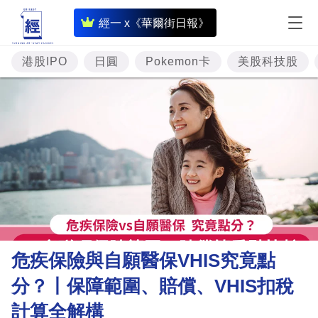
即
經一 x《華爾街日報》
時
財
港股IPO
日圓
Pokemon卡
美股科技股
經
專
題
投
資
樓
市
理
危疾保險與自願醫保VHIS究竟點
財
分？丨保障範圍、賠償、VHIS扣稅
商
計算全解構
業