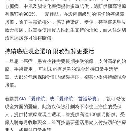
心臟病、中風及腦退化疾病提供多重賠償，總賠償額高達原
有保額的900%。「愛伴航」亦設兩個級別的深切治療保障
賠償，除了罹患危疾外，感染傳染病、受傷，甚至罹患罕見
致命疾病，並需要使用侵入性維生支持的治療，而入住深切
治療病房亦可獲得賠償。
持續癌症現金選項 財務預算更靈活
一旦患上癌症，患者往往需要長期接受治療，支付高昂的治
療、手術費用， 可能未必有足夠的現金維持日常生活所
需。大部分危疾保險計劃均保障癌症，卻甚少提供持續現金
賠償。
若購買
AIA「愛伴航」或「愛伴航 – 首護摯寶」
，就可減低
現金方面的憂慮。此危疾保險計劃為不幸患上癌症的受保
人，提供持續癌症現金選項，並提供高達100個月賠償。受
保人將每月收取現金，並可按需要靈活用於支付持續的治療
開支，或用於日常生活。