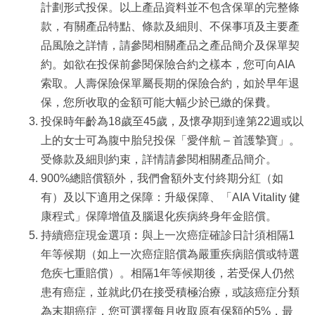
計劃形式投保。以上產品資料並不包含保單的完整條
款，有關產品特點、條款及細則、不保事項及主要產
品風險之詳情，請參閱相關產品之產品簡介及保單契
約。如欲在投保前參閱保險合約之樣本，您可向AIA
索取。人壽保險保單屬長期的保險合約，如於早年退
保，您所收取的金額可能大幅少於已繳的保費。
投保時年齡為18歲至45歲，及懷孕期到達第22週或以
上的女士可為腹中胎兒投保「愛伴航 – 首護摯寶」。
受條款及細則約束，詳情請參閱相關產品簡介。
900%總賠償額外，我們會額外支付終期分紅（如
有）及以下適用之保障：升級保障、「AIA Vitality 健
康程式」保障增值及腦退化疾病終身年金賠償。
持續癌症現金選項︰與上一次癌症確診日計須相隔1
年等候期（如上一次癌症賠償為嚴重疾病賠償或特選
危疾七重賠償）。相隔1年等候期後，若受保人仍然
患有癌症，並就此仍在接受積極治療，或該癌症分類
為末期癌症，您可選擇每月收取原有保額的5%，最