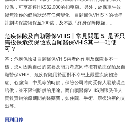
投保，可享高達HK$32,000的扣稅額。另外，於保單生效
後無論你的健康狀況有任何變化，自願醫保VHIS下的標準
計劃均保證續保至100歲，及不設「終身保障限額」。
危疾保險及自願醫保VHIS丨常見問題 5. 是否只
需投保危疾保險或自願醫保VHIS其中一項便
可？
答：危疾保險及自願醫保VHIS兩者的作用及保障並不一
樣，您可因應自己的需要及能力考慮同時擁有危疾保險及自
願醫保VHIS。危疾保險用於面對不幸患上嚴重疾病如癌
症、心臟病、中風等的時候，保險公司將向受保人發放現金
賠償，並不限制賠償的用途。而自願醫保VHIS則讓受保人
實報實銷治療期間的醫藥費，如住院、手術、康復治療的支
出等。
回到目錄