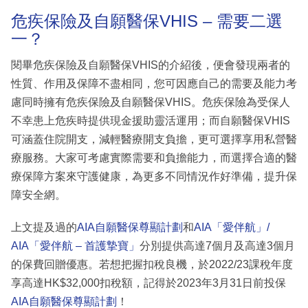
危疾保險及自願醫保VHIS – 需要二選
一？
閱畢危疾保險及自願醫保VHIS的介紹後，便會發現兩者的
性質、作用及保障不盡相同，您可因應自己的需要及能力考
慮同時擁有危疾保險及自願醫保VHIS。危疾保險為受保人
不幸患上危疾時提供現金援助靈活運用；而自願醫保VHIS
可涵蓋住院開支，減輕醫療開支負擔，更可選擇享用私營醫
療服務。大家可考慮實際需要和負擔能力，而選擇合適的醫
療保障方案來守護健康，為更多不同情況作好準備，提升保
障安全網。
上文提及過的
AIA自願醫保尊顯計劃
和
AIA「愛伴航」/
AIA「愛伴航 – 首護摯寶」
分別提供高達7個月及高達3個月
的保費回贈優惠。若想把握扣稅良機，於2022/23課稅年度
享高達HK$32,000扣稅額，記得於2023年3月31日前投保
AIA自願醫保尊顯計劃
！