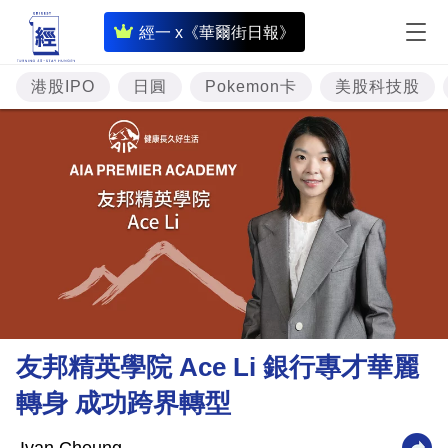
即
經一 x《華爾街日報》
時
財
港股IPO
日圓
Pokemon卡
美股科技股
經
專
題
投
資
樓
市
理
友邦精英學院 Ace Li 銀行專才華麗
財
轉身 成功跨界轉型
商
業