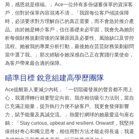
局，感恩就是積福。」Ace一位持有多份儲蓄保單的資深客
戶，但對於保單內容混淆不清，「我跟每位客戶傾談保障
時，必須要求對方理解自己的真正需要，而不會急於推介產
品。由於她是轉介客戶，信任基礎未必牢固，我會先為她剖
析每個財務規劃背後的深層原因及必要性、風險缺口及管控
流程。她被我的專業分析打動，最後她在芸芸財務策劃顧問
當中選了我。」那次經驗令她深感自己正在實踐行業使命，
為客戶帶來最合適的保障。
瞄準目標 銳意組建高學歷團隊
Ace提醒新人要減少內耗，「一切阻礙發展的聲音都不用上
心，我選擇轉行就要堅定向前。我亦相信吸引力法則，當自
己充滿正能量，提升執行力便不缺客戶。我更會發揮影響
力，賦予能量及真誠交流。」熱愛打網球的她最愛這句座右
銘：「Stay curious, upbeat and resilient. Onward!，我堅持
保持好奇心和獨立思考，相信用對方法才能走得長遠；我還