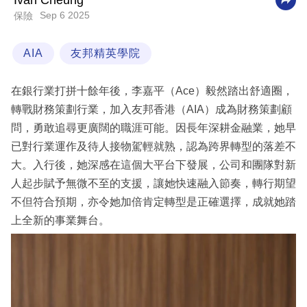
Ivan Cheung
Sep 6 2025
保險
科
技
AIA
友邦精英學院
職
場
在銀行業打拼十餘年後，李嘉平（Ace）毅然踏出舒適圈，
生
轉戰財務策劃行業，加入友邦香港（AIA）成為財務策劃顧
活
問，勇敢追尋更廣闊的職涯可能。因長年深耕金融業，她早
已對行業運作及待人接物駕輕就熟，認為跨界轉型的落差不
時
大。入行後，她深感在這個大平台下發展，公司和團隊對新
事
人起步賦予無微不至的支援，讓她快速融入節奏，轉行期望
專
不但符合預期，亦令她加倍肯定轉型是正確選擇，成就她踏
欄
上全新的事業舞台。
訂
閱
專
區