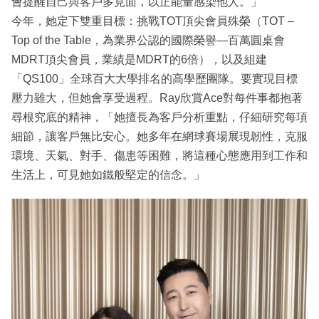
會提醒自己與客戶多見面，以正能量感染他人。」
今年，她定下雙重目標：挑戰TOT頂尖會員殊榮（TOT –
Top of the Table，為業界公認的國際榮譽—百萬圓桌會
MDRT頂尖會員，業績是MDRT的6倍），以及組建
「QS100」全球百大大學排名的高學歷團隊。要實現目標
壓力雖大，但她會享受過程。Ray欣賞Ace對每件事都抱著
尋根究底的精神，「她擅長為客戶分析重點，仔細研究每項
細節，讓客戶無比安心。她多年在網球賽場展現韌性，克服
環境、天氣、對手、傷患等困難，將這種心態應用到工作和
生活上，可見她如鐵般堅定的信念。」