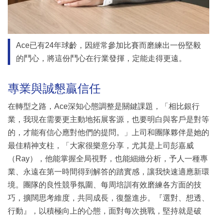
Ace已有24年球齡，因經常參加比賽而磨練出一份堅毅
的鬥心，將這份鬥心在行業發揮，定能走得更遠。
專業與誠懇贏信任
在轉型之路，Ace深知心態調整是關鍵課題，「相比銀行
業，我現在需要更主動地拓展客源，也要明白與客戶是對等
的，才能有信心應對他們的提問。」上司和團隊夥伴是她的
最佳精神支柱，「大家很樂意分享，尤其是上司彭嘉威
（Ray），他能掌握全局視野，也能細緻分析，予人一種專
業、永遠在第一時間得到解答的踏實感，讓我快速適應新環
境。團隊的良性競爭氛圍、每周培訓有效磨練各方面的技
巧，擴闊思考維度，共同成長，復盤進步。『選對、想透、
行動』，以積極向上的心態，面對每次挑戰，堅持就是破