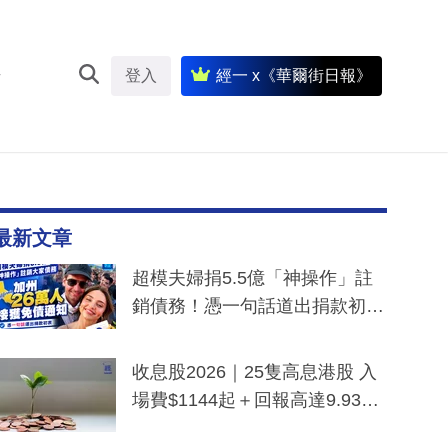
登入
經一 x《華爾街日報》
最新文章
超模夫婦捐5.5億「神操作」註
銷債務！憑一句話道出捐款初
衷：加州26萬人接獲免債通知、
一度被誤當詐騙手段
收息股2026｜25隻高息港股 入
場費$1144起＋回報高達9.93
厘！持續更新