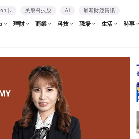
mon卡
美股科技股
AI
最新財經資訊
市
理財
商業
科技
職場
生活
時事