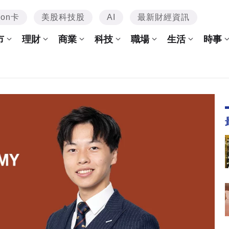
mon卡
美股科技股
AI
最新財經資訊
市
理財
商業
科技
職場
生活
時事