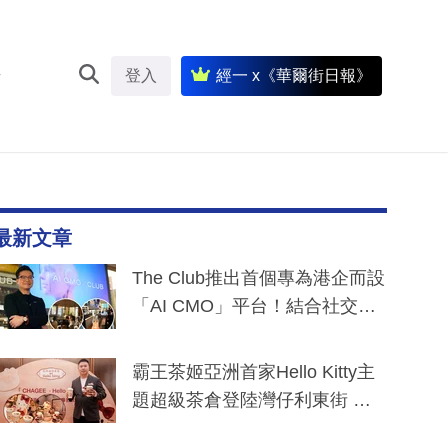
登入
經一 x《華爾街日報》
最新文章
The Club推出首個專為港企而設
「AI CMO」平台！結合社交聆
聽與廣東話大模型 助中小企數
分鐘生成「貼地」宣傳短片
霸王茶姬亞洲首家Hello Kitty主
題超級茶倉登陸灣仔利東街 推
出首創「伯爵紅茶色」Hello Kitt