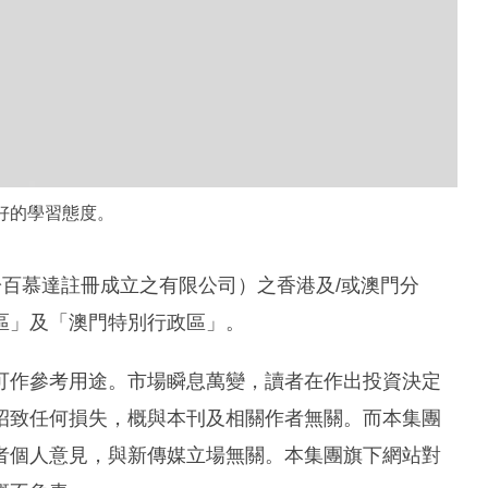
難忘，「他兼職月入5,000元，考慮到個人需要而購買
未有能力負擔包括危疾保障的『四保』，但他表示投
家人的必要性。」
已視之為長遠事業，「作為財務策劃顧問，我必須培養正
戶自然感受到，在行業發展走得更遠。」所以他正吸
提供專業意見。上司鍾緯麟（Sam）欣賞Curtis的
的長處，而且他樂於不斷發問，代表他經過思考，從
，而是腳踏實地打造事業。