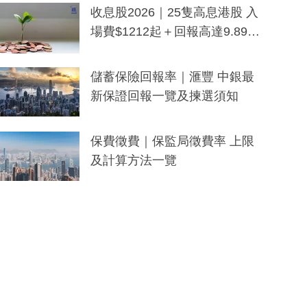
y及香港限定特調系列
收息股2026｜25隻高息港股 入
場費$1212起＋回報高達9.89
厘！持續更新
儲蓄保險回報率｜滙豐 中銀最
新保證回報一覽及揀選須知
保費徵費｜保監局徵費率 上限
及計算方法一覽