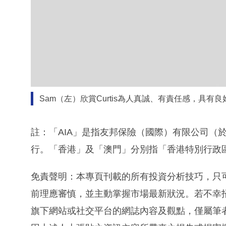
意外，保障理賠能減少醫療負擔和開支。
一位很有理財觀念的大學生客戶亦令Curtis印象
『三保』（住院、醫療及意外保障），雖然現在
身職場後便會購買，因為知道全面保障對自己和
建立積極正面團隊文化
入行後，Curtis認同財務策劃是幫人的行業，
面心態，努力經營，將心比心。只要心態好，客
納積極正面的新人加入團隊，一起以專業形象為客戶
勤奮、責任心和人品，「像牛般勤力和堅持是他
經驗中吸收、學習。」Curtis不追求一步登天