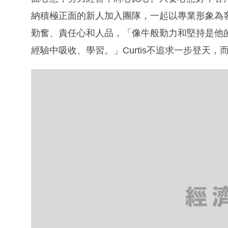
得。
用心拆解客戶需要
曾於銀行任職培訓生，接觸前中後台崗位；及後
Curtis稱這些崗位和負責職能各有不同，能從
我喜歡對人的工作，能推動自己進步，講求與人
全面，工作更有意義，是驅使我入行的原因。」
內有句說話稱：「做一年保險等於三年做人」，
習換位思考和時間管理，有助個人成長。
作為新人，工作最大難處是面對客戶拒絕，Curt
心聆聽，分析他和家人有沒有真正需要；如他表
種支出的重要性，拆解當中有否保障缺口。」他