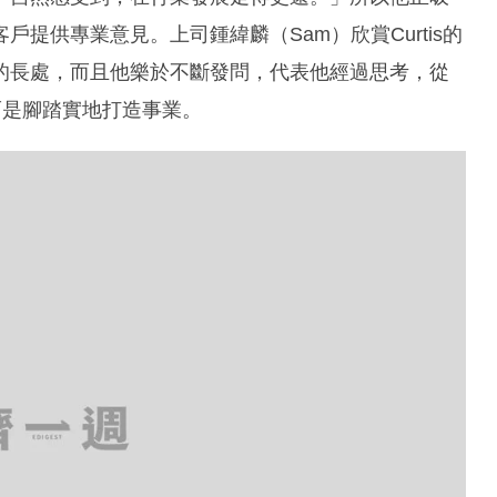
在金融公司擔任經紀，負責銷售保險產品和投資，
中了解喜歡的工作模式，「銀行工作不易安排進修時間；
交流的財務策劃行業有較大發揮空間，銷售的產品較
從事財務策劃行業，收入和晉升速度由自己控制。行
寶貴的工作經驗和人生閱歷比一般人多，從中也能學
is會先了解背後原因，「如客戶表示沒有需要，我會用
示財務有困難，我會站於他的角度思考，列表分析各
亦會向客戶解釋風險管理的重要性，一旦遇上病患或