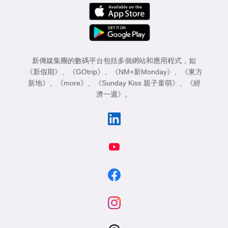
新傳媒集團的數碼平台包括多個網站和應用程式，如
《新假期》
、
《GOtrip》
、
《NM+新Monday》
、
《東方
新地》
、
《more》
、
《Sunday Kiss 親子童萌》
、
《經
濟一週》
。