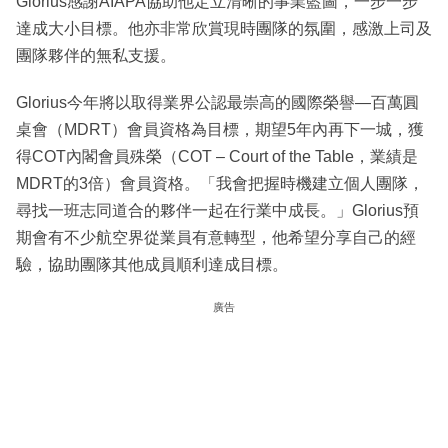
Glorius感謝AIAPA協助他定立清晰的事業藍圖，一步一步
達成大小目標。他亦非常欣賞現時團隊的氛圍，感激上司及
團隊夥伴的無私支援。
Glorius今年將以取得業界公認最崇高的國際榮譽—百萬圓
桌會（MDRT）會員資格為目標，期望5年內再下一城，獲
得COT內閣會員殊榮（COT – Court of the Table，業績是
MDRT的3倍）會員資格。「我會把握時機建立個人團隊，
尋找一班志同道合的夥伴一起在行業中成長。」Glorius預
期會有不少航空界從業員有意轉型，他希望分享自己的經
驗，協助團隊其他成員順利達成目標。
廣告