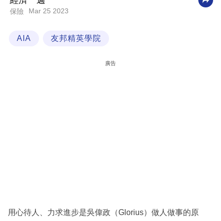
經濟一週
Mar 25 2023
保險
科
技
AIA
友邦精英學院
職
場
廣告
生
活
時
事
專
欄
訂
閱
專
用心待人、力求進步是吳偉政（Glorius）做人做事的原
區