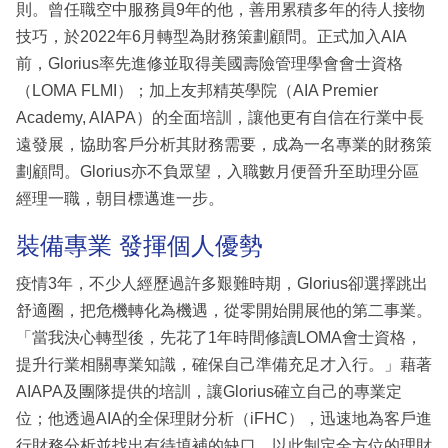
則。曾任職空中服務員9年的他，善用累積多年的待人接物
技巧，於2022年6月轉型為財務策劃顧問。正式加入AIA
前，Glorius率先進修並取得美國壽險管理學會會士資格
（LOMA FLMI）；加上友邦精英學院（AIA Premier
Academy, AIAPA）的全面培訓，讓他更有自信在行業中長
遠發展，協助客戶分析其財務需要，成為一名專業的財務策
劃顧問。Glorius亦不負眾望，入職數月便晉升至助理分區
經理一職，朝目標邁進一步。
裝備專業 發揮個人優勢
疫情3年，不少人經歷過許多艱難時期，Glorius卻選擇跳出
舒適圈，把危機轉化為機遇，從零開始開展他的第二事業。
「當我決心轉型後，先花了1年時間修讀LOMA會士資格，
提升行業相關專業知識，確保自己準備充足才入行。」藉著
AIAPA及團隊提供的培訓，讓Glorius確立自己的專業定
位；他透過AIA的全保理財分析（iFHC），迅速地為客戶進
行財務分析並找出有待填補的缺口，以此制定全方位的理財