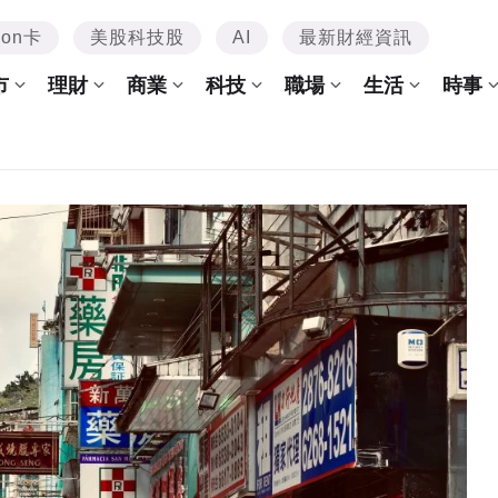
mon卡
美股科技股
AI
最新財經資訊
市
理財
商業
科技
職場
生活
時事