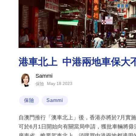
港車北上 中港兩地車保大
Sammi
May 18 2023
保險
保險
Sammi
自澳門推行「澳車北上」後，香港亦將於7月實
可於6月1日開始向有關當局申請，獲批車輛將
廣東省。惟要駕車北上，須購買中港兩地都適用