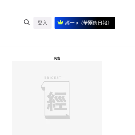
登入
經一 x《華爾街日報》
廣告