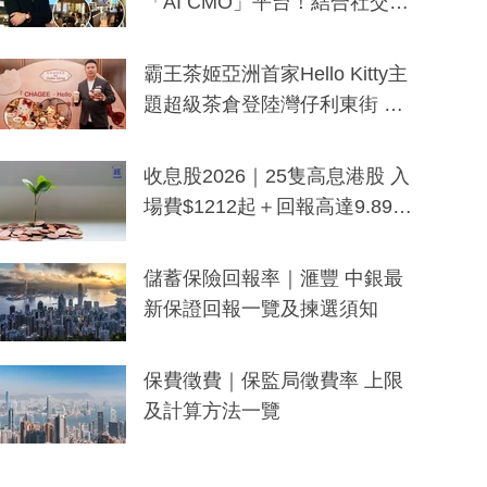
「AI CMO」平台！結合社交聆
聽與廣東話大模型 助中小企數
分鐘生成「貼地」宣傳短片
霸王茶姬亞洲首家Hello Kitty主
題超級茶倉登陸灣仔利東街 推
出首創「伯爵紅茶色」Hello Kitt
y及香港限定特調系列
收息股2026｜25隻高息港股 入
場費$1212起＋回報高達9.89
厘！持續更新
儲蓄保險回報率｜滙豐 中銀最
新保證回報一覽及揀選須知
保費徵費｜保監局徵費率 上限
及計算方法一覽