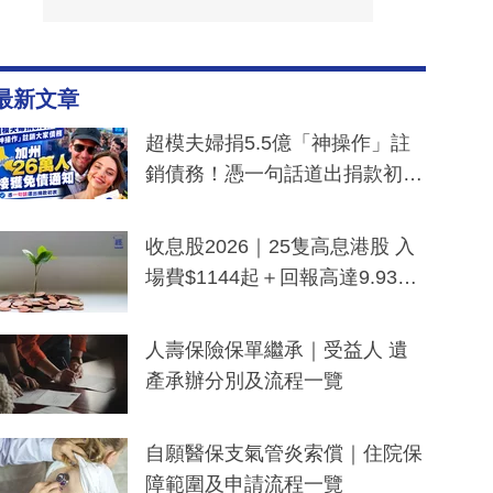
最新文章
超模夫婦捐5.5億「神操作」註
銷債務！憑一句話道出捐款初
衷：加州26萬人接獲免債通知、
一度被誤當詐騙手段
收息股2026｜25隻高息港股 入
場費$1144起＋回報高達9.93
厘！持續更新
人壽保險保單繼承｜受益人 遺
產承辦分別及流程一覽
自願醫保支氣管炎索償｜住院保
障範圍及申請流程一覽