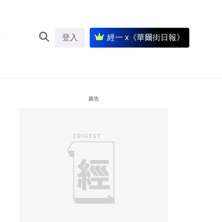
登入
經一 x《華爾街日報》
廣告